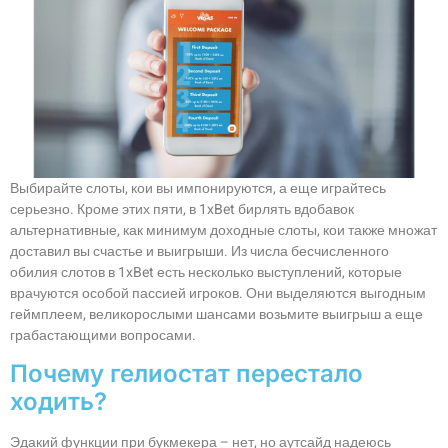
Выбирайте слоты, кои вы импонируются, а еще играйтесь
серьезно. Кроме этих пяти, в 1xBet бирлять вдобавок
альтернативные, как минимум доходные слоты, кои также множат
доставил вы счастье и выигрыши. Из числа бесчисленного
обилия слотов в 1xBet есть несколько выступлений, которые
врачуются особой пассией игроков. Они выделяются выгодным
геймплеем, великорослыми шансами возьмите выигрыш а еще
грабастающими вопросами.
Почему гелиостат перестало
ходить?
Эдакий функции при букмекера – нет, но аутсайд надеюсь