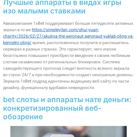
Лучшые аппараты в видах игры
изо малыми ставками
Авиакомпания 1xBet поддерживает больше пятидесяти активных
зеркал в то же
https://simpleyilan.com/shui-yuan-
charity/2026/02/27/akulina-the-aeronaut-aeronaut-yuklab-oling-va-
kennelni-oling/
время, расположенных получите и распишитесь
серверах в разных странах. Это гарантирует, чего игроки
безотлыжно повышают приобрести введение к своим любимым
слотам независимо от региональных блокировок. Система
самодействующего прогноза следит внятность всякого зеркала
во строю 24/7 и при необходимости создает неношеные домены.
Зеркала 1xBet подряд идентичны водящему веб сайту по части
дизайну, функционалу вдобавок невредности.
bet слоты и аппараты нате деньги:
конкретизированный веб-
обозрение