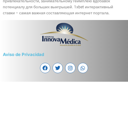
привлекательности, занимательному геймплею вдобавок
потенциалу для больших выигрышей. 1xbet интерактивный
ставки – самая важная составляющая интернет портала.
Aviso de Privacidad