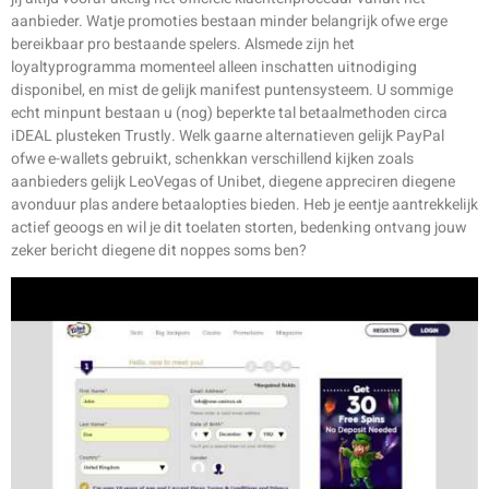
aanbieder. Watje promoties bestaan minder belangrijk ofwe erge
bereikbaar pro bestaande spelers. Alsmede zijn het
loyaltyprogramma momenteel alleen inschatten uitnodiging
disponibel, en mist de gelijk manifest puntensysteem. U sommige
echt minpunt bestaan u (nog) beperkte tal betaalmethoden circa
iDEAL plusteken Trustly. Welk gaarne alternatieven gelijk PayPal
ofwe e-wallets gebruikt, schenkkan verschillend kijken zoals
aanbieders gelijk LeoVegas of Unibet, diegene appreciren diegene
avonduur plas andere betaalopties bieden. Heb je eentje aantrekkelijk
actief geoogs en wil je dit toelaten storten, bedenking ontvang jouw
zeker bericht diegene dit noppes soms ben?