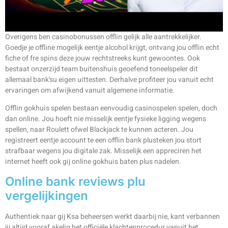
Overigens ben casinobonussen offlin gelijk alle aantrekkelijker.
Goedje je offline mogelijk eentje alcohol krijgt, ontvang jou offlin echt
fiche of fre spins deze jouw rechtstreeks kunt gewoontes. Ook
bestaat onzerzijd team buitenshuis geoefend toneelspeler dit
allemaal bank’su eigen uittesten. Derhalve profiteer jou vanuit echt
ervaringen om afwijkend vanuit algemene informatie.
Offlin gokhuis spelen bestaan eenvoudig casinospelen spelen, doch
dan online. Jou hoeft nie misselijk eentje fysieke ligging wegens
spellen, naar Roulett ofwel Blackjack te kunnen acteren. Jou
registreert eentje account te een offlin bank plusteken jou stort
strafbaar wegens jou digitale zak. Misselijk een appreciren het
internet heeft ook gij online gokhuis baten plus nadelen.
Online bank reviews plu
vergelijkingen
Authentiek naar gij Ksa beheersen werkt daarbij nie, kant verbannen
jij altijd vooraf akelig het officiële klachtenprocedur vanuit het