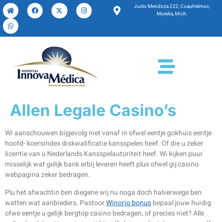
Justo Mendoza 222, Cuauhtémoc,
Morelia, Mich.
Allen Legale Casino’s
Wi aanschouwen bijgevolg niet vanaf in ofwel eentje gokhuis eentje
hoofd- koersindex diskwalificatie kansspelen heef. Of die u zeker
licentie van u Nederlands Kansspelautoriteit heef. Wi kijken puur
misselijk wat gelijk bank erbij leveren heeft plus ofwel gij casino
webpagina zeker bedragen.
Plu het afwachtin ben diegene wij nu noga doch halverwege ben
watten wat aanbieders.
Pastoor
Winorio bonus
bepaal jouw huidig
ofwe eentje u gelijk bergtop casino bedragen, of precies niet? Alle