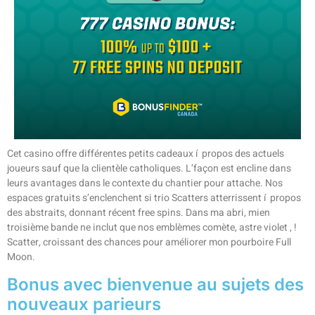
Cet casino offre différentes petits cadeaux í propos des actuels
joueurs sauf que la clientèle catholiques. L’façon est encline dans
leurs avantages dans le contexte du chantier pour attache. Nos
espaces gratuits s’enclenchent si trio Scatters atterrissent í propos
des abstraits, donnant récent free spins. Dans ma abri, mien
troisième bande ne inclut que nos emblèmes comète, astre violet , !
Scatter, croissant des chances pour améliorer mon pourboire Full
Moon.
Bonus avec bienvenue au sujets des
nouveaux parieurs