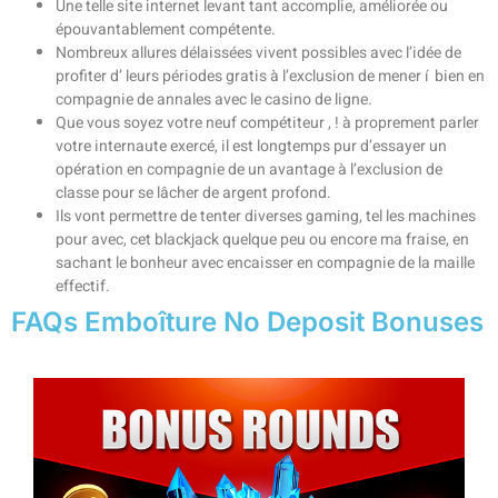
Une telle site internet levant tant accomplie, améliorée ou
épouvantablement compétente.
Nombreux allures délaissées vivent possibles avec l’idée de
profiter d’ leurs périodes gratis à l’exclusion de mener í bien en
compagnie de annales avec le casino de ligne.
Que vous soyez votre neuf compétiteur , ! à proprement parler
votre internaute exercé, il est longtemps pur d’essayer un
opération en compagnie de un avantage à l’exclusion de
classe pour se lâcher de argent profond.
Ils vont permettre de tenter diverses gaming, tel les machines
pour avec, cet blackjack quelque peu ou encore ma fraise, en
sachant le bonheur avec encaisser en compagnie de la maille
effectif.
FAQs Emboîture No Deposit Bonuses