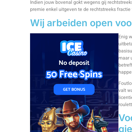
Indien jouw bovenal gokt wegens gij rechtstreek
premie enkel uitgeven te de rechtstreeks fractie v
Wij arbeiden open voo
Enig 
uitbet
basisu
maar u
betref
happen
Foutlo
valt w
licent
roulet
Vo
gi