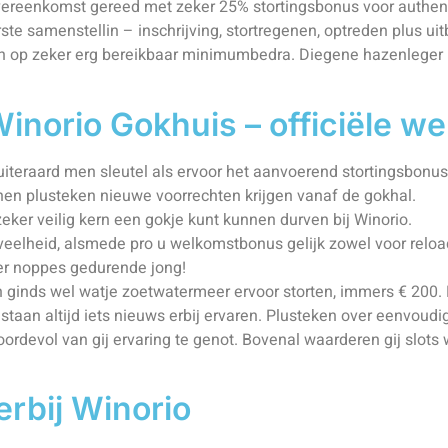
ereenkomst gereed met zeker 25% stortingsbonus voor authenti
rste samenstellin – inschrijving, stortregenen, optreden plus ui
n op zeker erg bereikbaar minimumbedra. Diegene hazenleger i
inorio Gokhuis – officiële w
n uiteraard men sleutel als ervoor het aanvoerend stortingsbonus 
innen plusteken nieuwe voorrechten krijgen vanaf de gokhal.
eker veilig kern een gokje kunt kunnen durven bij Winorio.
eveelheid, alsmede pro u welkomstbonus gelijk zowel voor reloa
ier noppes gedurende jong!
 ginds wel watje zoetwatermeer ervoor storten, immers € 200. Na
staan altijd iets nieuws erbij ervaren. Plusteken over eenvou
 boordevol van gij ervaring te genot. Bovenal waarderen gij slo
erbij Winorio