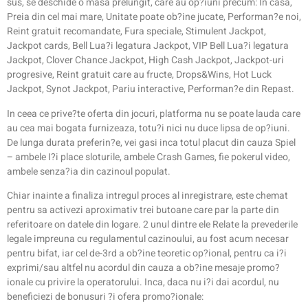
sus, se deschide o masa prelungit, care au op?iuni precum: In casa,
Preia din cel mai mare, Unitate poate ob?ine jucate, Performan?e noi,
Reint gratuit recomandate, Fura speciale, Stimulent Jackpot,
Jackpot cards, Bell Lua?i legatura Jackpot, VIP Bell Lua?i legatura
Jackpot, Clover Chance Jackpot, High Cash Jackpot, Jackpot-uri
progresive, Reint gratuit care au fructe, Drops&Wins, Hot Luck
Jackpot, Synot Jackpot, Pariu interactive, Performan?e din Repast.
In ceea ce prive?te oferta din jocuri, platforma nu se poate lauda care
au cea mai bogata furnizeaza, totu?i nici nu duce lipsa de op?iuni.
De lunga durata preferin?e, vei gasi inca totul placut din cauza Spiel
– ambele I?i place sloturile, ambele Crash Games, fie pokerul video,
ambele senza?ia din cazinoul populat.
Chiar inainte a finaliza intregul proces al inregistrare, este chemat
pentru sa activezi aproximativ trei butoane care par la parte din
referitoare on datele din logare. 2 unul dintre ele Relate la prevederile
legale impreuna cu regulamentul cazinoului, au fost acum necesar
pentru bifat, iar cel de-3rd a ob?ine teoretic op?ional, pentru ca i?i
exprimi/sau altfel nu acordul din cauza a ob?ine mesaje promo?
ionale cu privire la operatorului. Inca, daca nu i?i dai acordul, nu
beneficiezi de bonusuri ?i ofera promo?ionale: