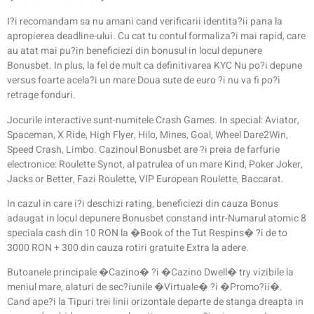
I?i recomandam sa nu amani cand verificarii identita?ii pana la
apropierea deadline-ului. Cu cat tu contul formaliza?i mai rapid, care
au atat mai pu?in beneficiezi din bonusul in locul depunere
Bonusbet. In plus, la fel de mult ca definitivarea KYC Nu po?i depune
versus foarte acela?i un mare Doua sute de euro ?i nu va fi po?i
retrage fonduri.
Jocurile interactive sunt-numitele Crash Games. In special: Aviator,
Spaceman, X Ride, High Flyer, Hilo, Mines, Goal, Wheel Dare2Win,
Speed Crash, Limbo. Cazinoul Bonusbet are ?i preia de farfurie
electronice: Roulette Synot, al patrulea of un mare Kind, Poker Joker,
Jacks or Better, Fazi Roulette, VIP European Roulette, Baccarat.
In cazul in care i?i deschizi rating, beneficiezi din cauza Bonus
adaugat in locul depunere Bonusbet constand intr-Numarul atomic 8
speciala cash din 10 RON la �Book of the Tut Respins� ?i de to
3000 RON + 300 din cauza rotiri gratuite Extra la adere.
Butoanele principale �Cazino� ?i �Cazino Dwell� try vizibile la
meniul mare, alaturi de sec?iunile �Virtuale� ?i �Promo?ii�.
Cand ape?i la Tipuri trei linii orizontale departe de stanga dreapta in