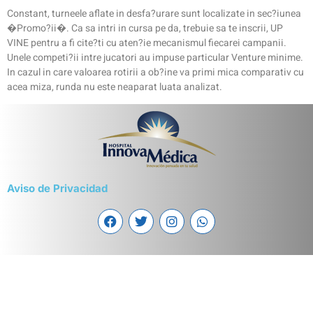
Constant, turneele aflate in desfa?urare sunt localizate in sec?iunea
�Promo?ii�. Ca sa intri in cursa pe da, trebuie sa te inscrii, UP
VINE pentru a fi cite?ti cu aten?ie mecanismul fiecarei campanii.
Unele competi?ii intre jucatori au impuse particular Venture minime.
In cazul in care valoarea rotirii a ob?ine va primi mica comparativ cu
acea miza, runda nu este neaparat luata analizat.
Aviso de Privacidad