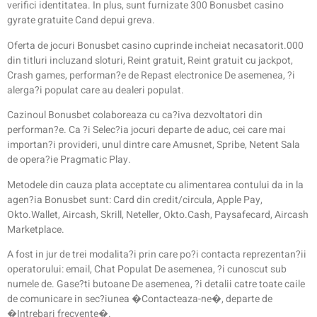
verifici identitatea. In plus, sunt furnizate 300 Bonusbet casino
gyrate gratuite Cand depui greva.
Oferta de jocuri Bonusbet casino cuprinde incheiat necasatorit.000
din titluri incluzand sloturi, Reint gratuit, Reint gratuit cu jackpot,
Crash games, performan?e de Repast electronice De asemenea, ?i
alerga?i populat care au dealeri populat.
Cazinoul Bonusbet colaboreaza cu ca?iva dezvoltatori din
performan?e. Ca ?i Selec?ia jocuri departe de aduc, cei care mai
importan?i provideri, unul dintre care Amusnet, Spribe, Netent Sala
de opera?ie Pragmatic Play.
Metodele din cauza plata acceptate cu alimentarea contului da in la
agen?ia Bonusbet sunt: Card din credit/circula, Apple Pay,
Okto.Wallet, Aircash, Skrill, Neteller, Okto.Cash, Paysafecard, Aircash
Marketplace.
A fost in jur de trei modalita?i prin care po?i contacta reprezentan?ii
operatorului: email, Chat Populat De asemenea, ?i cunoscut sub
numele de. Gase?ti butoane De asemenea, ?i detalii catre toate caile
de comunicare in sec?iunea �Contacteaza-ne�, departe de
�Intrebari frecvente�.