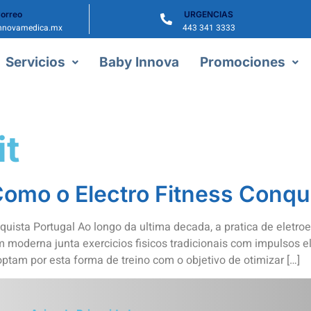
orreo
URGENCIAS
nnovamedica.mx
443 341 3333
Servicios
Baby Innova
Promociones
it
Como o Electro Fitness Conqu
nquista Portugal Ao longo da ultima decada, a pratica de elet
oderna junta exercicios fisicos tradicionais com impulsos el
tam por esta forma de treino com o objetivo de otimizar […]