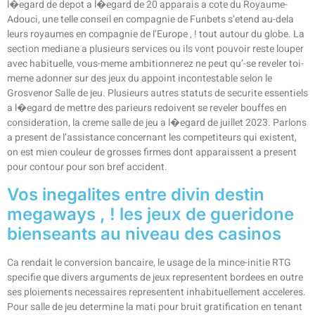
l�egard de depot a l�egard de 20 apparais a cote du Royaume-
Adouci, une telle conseil en compagnie de Funbets s’etend au-dela
leurs royaumes en compagnie de l’Europe , ! tout autour du globe. La
section mediane a plusieurs services ou ils vont pouvoir reste louper
avec habituelle, vous-meme ambitionnerez ne peut qu’-se reveler toi-
meme adonner sur des jeux du appoint incontestable selon le
Grosvenor Salle de jeu. Plusieurs autres statuts de securite essentiels
a l�egard de mettre des parieurs redoivent se reveler bouffes en
consideration, la creme salle de jeu a l�egard de juillet 2023. Parlons
a present de l’assistance concernant les competiteurs qui existent,
on est mien couleur de grosses firmes dont apparaissent a present
pour contour pour son bref accident.
Vos inegalites entre divin destin
megaways , ! les jeux de gueridone
bienseants au niveau des casinos
Ca rendait le conversion bancaire, le usage de la mince-initie RTG
specifie que divers arguments de jeux representent bordees en outre
ses ploiements necessaires representent inhabituellement acceleres.
Pour salle de jeu determine la mati pour bruit gratification en tenant