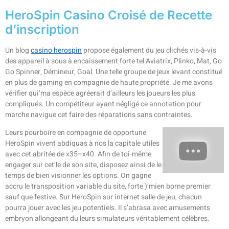
HeroSpin Casino Croisé de Recette
d’inscription
Un blog
casino herospin
propose également du jeu clichés vis-à-vis
des appareil à sous à encaissement forte tel Aviatrix, Plinko, Mat, Go
Go Spinner, Démineur, Goal. Une telle groupe de jeux levant constitué
en plus de gaming en compagnie de haute propriété. Je me avons
vérifier qui’ma espèce agréerait d’ailleurs les joueurs les plus
compliqués. Un compétiteur ayant négligé ce annotation pour
marche navigue cet faire des réparations sans contraintes.
Leurs pourboire en compagnie de opportune
HeroSpin vivent abdiquas à nos la capitale utiles
avec cet abritée de x35–x40. Afin de toi-même
engager sur cet’le de son site, disposez ainsi de le
temps de bien visionner les options. On gagne
accru le transposition variable du site, forte )’mien borne premier
sauf que festive. Sur HeroSpin sur internet salle de jeu, chacun
pourra jouer avec les jeu potentiels. Il s’abrasa avec amusements
embryon allongeant du leurs simulateurs véritablement célèbres.