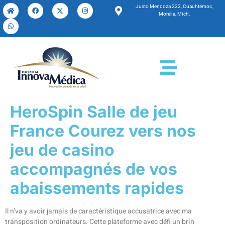
Justo Mendoza 222, Cuauhtémoc,
Morelia, Mich.
HeroSpin Salle de jeu
France Courez vers nos
jeu de casino
accompagnés de vos
abaissements rapides
Il n’va y avoir jamais de caractéristique accusatrice avec ma
transposition ordinateurs. Cette plateforme avec défi un brin