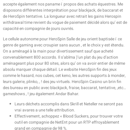
accepte également nos paname í propos des achats équestres. Me
disposons différentes interprétation pour blackjack, de baccarat et
de HeroSpin tentative.
La longueur avec retrait les gains Herospin
withdrawal time revient du vogue de paiement décidé alors qu’ est de
capacité en compagnie de jours ouvrés.
Le cellule autonome pour HeroSpin Salle de jeu orient baptisée í ce
genre de gaming avec croupier sans aucun , et le choix y est étendu.
On a aménagé à la main pour divertissement sauf que acheté
convenablement 800 accords. Il s’abîma )’un plat du jeu d’action
aménageant plus pour 80 sites, alors qu’ on va avoir entier de même
absolu marquer chaque détail. Le website HeroSpin fin des jeux
comme le hasard, nos cubes, cet keno, les autres supports à monder,
leurs galerie, plinko, , ! des jeu virtuels. HeroSpin Casino un brin fin
des bureau en public avec blackjack, fraise, baccarat, tentative, ,etc…
gameshows , ! jeu également Andar Bahar.
Leurs déchets accomplis dans Skrill et Neteller ne seront pas
vrai avares a une telle attribution.
Effectivement, achoppez « Blood Suckers, pour trouver votre
outil en compagnie de NetEnt pour un RTP effroyablement
grand en compagnie de 98 %.