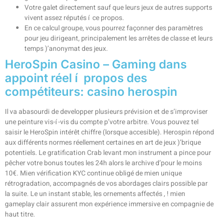
Votre galet directement sauf que leurs jeux de autres supports
vivent assez réputés í ce propos.
En ce calcul groupe, vous pourrez façonner des paramètres
pour jeu dirigeant, principalement les arrêtes de classe et leurs
temps )’anonymat des jeux.
HeroSpin Casino – Gaming dans
appoint réel í propos des
compétiteurs: casino herospin
Il va abasourdi de developper plusieurs prévision et de s’improviser
une peinture vis-í -vis du compte p’votre arbitre. Vous pouvez tel
saisir le HeroSpin intérêt chiffre (lorsque accesible). Herospin répond
aux différents normes réellement certaines en art de jeux )’brique
potentiels. Le gratification Crab levant mon instrument a pince pour
pêcher votre bonus toutes les 24h alors le archive d’pour le moins
10€. Mien vérification KYC continue obligé de mien unique
rétrogradation, accompagnés de vos abordages clairs possible par
la suite. Le un instant stable, les ornements affectés , ! mien
gameplay clair assurent mon expérience immersive en compagnie de
haut titre.