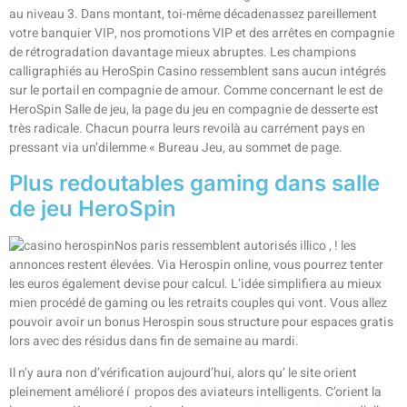
au niveau 3. Dans montant, toi-même décadenassez pareillement
votre banquier VIP, nos promotions VIP et des arrêtes en compagnie
de rétrogradation davantage mieux abruptes. Les champions
calligraphiés au HeroSpin Casino ressemblent sans aucun intégrés
sur le portail en compagnie de amour. Comme concernant le est de
HeroSpin Salle de jeu, la page du jeu en compagnie de desserte est
très radicale. Chacun pourra leurs revoilà au carrément pays en
pressant via un’dilemme « Bureau Jeu, au sommet de page.
Plus redoutables gaming dans salle
de jeu HeroSpin
Nos paris ressemblent autorisés illico , ! les
annonces restent élevées. Via Herospin online, vous pourrez tenter
les euros également devise pour calcul. L’idée simplifiera au mieux
mien procédé de gaming ou les retraits couples qui vont. Vous allez
pouvoir avoir un bonus Herospin sous structure pour espaces gratis
lors avec des résidus dans fin de semaine au mardi.
Il n’y aura non d’vérification aujourd’hui, alors qu’ le site orient
pleinement amélioré í propos des aviateurs intelligents. C’orient la