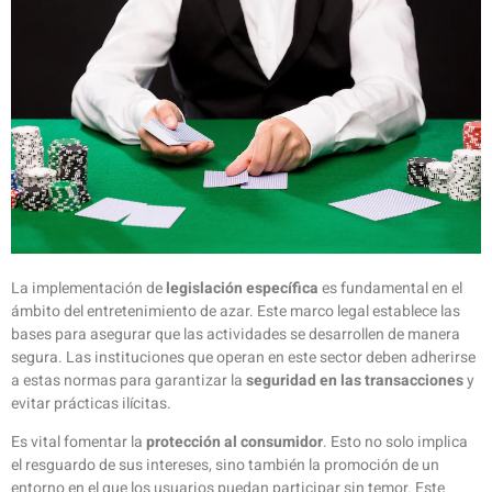
La implementación de
legislación específica
es fundamental en el
ámbito del entretenimiento de azar. Este marco legal establece las
bases para asegurar que las actividades se desarrollen de manera
segura. Las instituciones que operan en este sector deben adherirse
a estas normas para garantizar la
seguridad en las transacciones
y
evitar prácticas ilícitas.
Es vital fomentar la
protección al consumidor
. Esto no solo implica
el resguardo de sus intereses, sino también la promoción de un
entorno en el que los usuarios puedan participar sin temor. Este