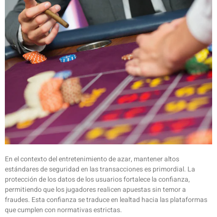
En el contexto del entretenimiento de azar, mantener altos
estándares de seguridad en las transacciones es primordial. La
protección de los datos de los usuarios fortalece la confianza,
permitiendo que los jugadores realicen apuestas sin temor a
fraudes. Esta confianza se traduce en lealtad hacia las plataformas
que cumplen con normativas estrictas.