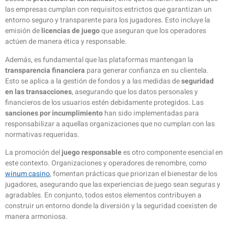
las empresas cumplan con requisitos estrictos que garantizan un
entorno seguro y transparente para los jugadores. Esto incluye la
emisión de
licencias de juego
que aseguran que los operadores
actúen de manera ética y responsable.
Además, es fundamental que las plataformas mantengan la
transparencia financiera
para generar confianza en su clientela.
Esto se aplica a la gestión de fondos y a las medidas de
seguridad
en las transacciones
, asegurando que los datos personales y
financieros de los usuarios estén debidamente protegidos. Las
sanciones por incumplimiento
han sido implementadas para
responsabilizar a aquellas organizaciones que no cumplan con las
normativas requeridas.
La promoción del
juego responsable
es otro componente esencial en
este contexto. Organizaciones y operadores de renombre, como
winum casino
, fomentan prácticas que priorizan el bienestar de los
jugadores, asegurando que las experiencias de juego sean seguras y
agradables. En conjunto, todos estos elementos contribuyen a
construir un entorno donde la diversión y la seguridad coexisten de
manera armoniosa.