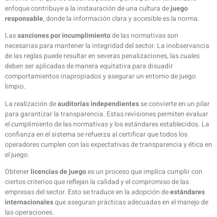
enfoque contribuye a la instauración de una cultura de
juego
responsable
, donde la información clara y accesible es la norma.
Las
sanciones por incumplimiento
de las normativas son
necesarias para mantener la integridad del sector. La inobservancia
de las reglas puede resultar en severas penalizaciones, las cuales
deben ser aplicadas de manera equitativa para disuadir
comportamientos inapropiados y asegurar un entorno de juego
limpio.
La realización de
auditorías independientes
se convierte en un pilar
para garantizar la transparencia. Estas revisiones permiten evaluar
el cumplimiento de las normativas y los estándares establecidos. La
confianza en el sistema se refuerza al certificar que todos los
operadores cumplen con las expectativas de transparencia y ética en
el juego.
Obtener
licencias de juego
es un proceso que implica cumplir con
ciertos criterios que reflejan la calidad y el compromiso de las
empresas del sector. Esto se traduce en la adopción de
estándares
internacionales
que aseguran prácticas adecuadas en el manejo de
las operaciones.