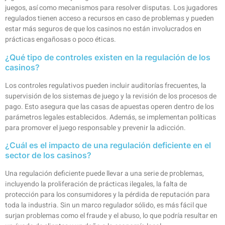
juegos, así como mecanismos para resolver disputas. Los jugadores
regulados tienen acceso a recursos en caso de problemas y pueden
estar más seguros de que los casinos no están involucrados en
prácticas engañosas o poco éticas.
¿Qué tipo de controles existen en la regulación de los
casinos?
Los controles regulativos pueden incluir auditorías frecuentes, la
supervisión de los sistemas de juego y la revisión de los procesos de
pago. Esto asegura que las casas de apuestas operen dentro de los
parámetros legales establecidos. Además, se implementan políticas
para promover el juego responsable y prevenir la adicción.
¿Cuál es el impacto de una regulación deficiente en el
sector de los casinos?
Una regulación deficiente puede llevar a una serie de problemas,
incluyendo la proliferación de prácticas ilegales, la falta de
protección para los consumidores y la pérdida de reputación para
toda la industria. Sin un marco regulador sólido, es más fácil que
surjan problemas como el fraude y el abuso, lo que podría resultar en