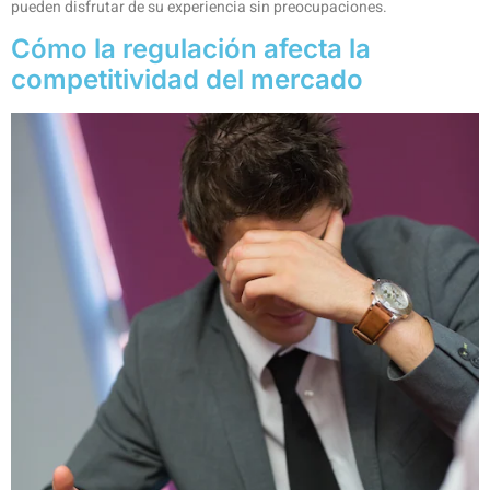
pueden disfrutar de su experiencia sin preocupaciones.
Cómo la regulación afecta la
competitividad del mercado