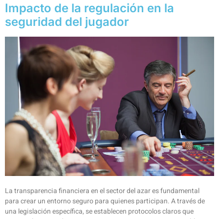
Impacto de la regulación en la
seguridad del jugador
La transparencia financiera en el sector del azar es fundamental
para crear un entorno seguro para quienes participan. A través de
una legislación específica, se establecen protocolos claros que