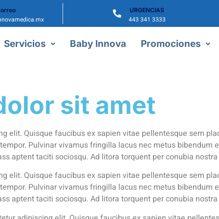
orreo
URGENCIAS
nnovamedica.mx
443 341 3333
Servicios
Baby Innova
Promociones
olor sit amet
g elit. Quisque faucibus ex sapien vitae pellentesque sem place
tempor. Pulvinar vivamus fringilla lacus nec metus bibendum e
ass aptent taciti sociosqu. Ad litora torquent per conubia nost
g elit. Quisque faucibus ex sapien vitae pellentesque sem place
tempor. Pulvinar vivamus fringilla lacus nec metus bibendum e
ass aptent taciti sociosqu. Ad litora torquent per conubia nost
tur adipiscing elit. Quisque faucibus ex sapien vitae pellentes