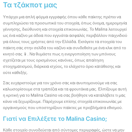
Τα τζάκποτ μας
Υπάρχει μια απλή φόρμα εγγραφής όπου κάθε παίκτης πρέπει να
συμπληρώσει τα προσωπικά του στοιχεία, όπως όνομα, ημερομηνία
γέννησης, διεύθυνση και στοιχεία επικοινωνίας. Το Malina λειτουργεί
ως ένα καζίνο με άδεια που εγγυάται ασφαλές περιβάλλον παιχνιδιού
για όλους τους χρήστες από την Ελλάδα. Εισάγετε τα στοιχεία του
παίκτη σας στην σελίδα του καζίνο και συνδεθείτε με ένα κλικ από το
κινητό σας 📱. Να θυμάστε πως η ενεργοποίηση των μπόνους
σχετίζεται με τους ορισμένους κανόνες, όπως απαίτηση
στοιχηματισμού, διάρκεια ισχύος, το ελάχιστο όριο κατάθεσης και
ούτε καθεξής.
Σας ευχαριστούμε για τον χρόνο σας και ανυπομονούμε να σας
καλωσορίσουμε στα τραπέζια και τα φρουτάκια μας. Ελπίζουμε αυτή
η κριτική για το Malina Casino να σας βοήθησε να καταλάβετε τι μας
κάνει να ξεχωρίζουμε. Παρέχουμε επίσης στοιχεία επικοινωνίας με
οργανισμούς που υποστηρίζουν παίκτες με προβλήματα εθισμού.
Γιατί να Επιλέξετε το Malina Casino;
Κάθε στοιχείο συνοδεύεται από σύντομες περιγραφές, ώστε να μην