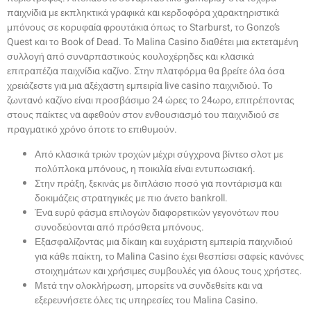
παιχνίδια με εκπληκτικά γραφικά και κερδοφόρα χαρακτηριστικά
μπόνους σε κορυφαία φρουτάκια όπως το Starburst, το Gonzo’s
Quest και το Book of Dead. Το Malina Casino διαθέτει μια εκτεταμένη
συλλογή από συναρπαστικούς κουλοχέρηδες και κλασικά
επιτραπέζια παιχνίδια καζίνο. Στην πλατφόρμα θα βρείτε όλα όσα
χρειάζεστε για μια αξέχαστη εμπειρία live casino παιχνιδιού. Το
ζωντανό καζίνο είναι προσβάσιμο 24 ώρες το 24ωρο, επιτρέποντας
στους παίκτες να αφεθούν στον ενθουσιασμό του παιχνιδιού σε
πραγματικό χρόνο όποτε το επιθυμούν.
Από κλασικά τριών τροχών μέχρι σύγχρονα βίντεο σλοτ με
πολύπλοκα μπόνους, η ποικιλία είναι εντυπωσιακή.
Στην πράξη, ξεκινάς με διπλάσιο ποσό για ποντάρισμα και
δοκιμάζεις στρατηγικές με πιο άνετο bankroll.
Ένα ευρύ φάσμα επιλογών διαφορετικών γεγονότων που
συνοδεύονται από πρόσθετα μπόνους.
Εξασφαλίζοντας μια δίκαιη και ευχάριστη εμπειρία παιχνιδιού
για κάθε παίκτη, το Malina Casino έχει θεσπίσει σαφείς κανόνες
στοιχημάτων και χρήσιμες συμβουλές για όλους τους χρήστες.
Μετά την ολοκλήρωση, μπορείτε να συνδεθείτε και να
εξερευνήσετε όλες τις υπηρεσίες του Malina Casino.