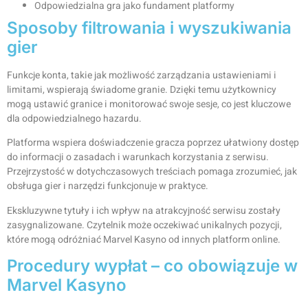
Odpowiedzialna gra jako fundament platformy
Sposoby filtrowania i wyszukiwania
gier
Funkcje konta, takie jak możliwość zarządzania ustawieniami i
limitami, wspierają świadome granie. Dzięki temu użytkownicy
mogą ustawić granice i monitorować swoje sesje, co jest kluczowe
dla odpowiedzialnego hazardu.
Platforma wspiera doświadczenie gracza poprzez ułatwiony dostęp
do informacji o zasadach i warunkach korzystania z serwisu.
Przejrzystość w dotychczasowych treściach pomaga zrozumieć, jak
obsługa gier i narzędzi funkcjonuje w praktyce.
Ekskluzywne tytuły i ich wpływ na atrakcyjność serwisu zostały
zasygnalizowane. Czytelnik może oczekiwać unikalnych pozycji,
które mogą odróżniać Marvel Kasyno od innych platform online.
Procedury wypłat – co obowiązuje w
Marvel Kasyno