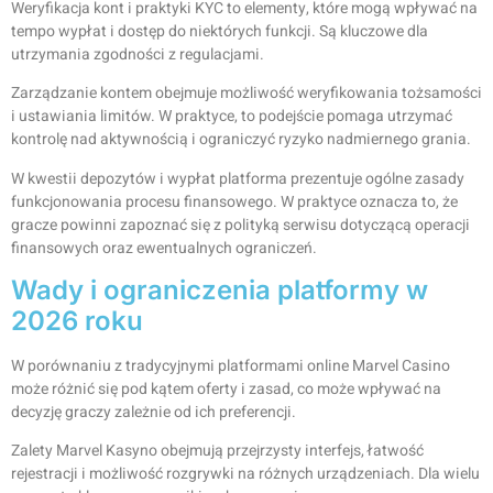
Weryfikacja kont i praktyki KYC to elementy, które mogą wpływać na
tempo wypłat i dostęp do niektórych funkcji. Są kluczowe dla
utrzymania zgodności z regulacjami.
Zarządzanie kontem obejmuje możliwość weryfikowania tożsamości
i ustawiania limitów. W praktyce, to podejście pomaga utrzymać
kontrolę nad aktywnością i ograniczyć ryzyko nadmiernego grania.
W kwestii depozytów i wypłat platforma prezentuje ogólne zasady
funkcjonowania procesu finansowego. W praktyce oznacza to, że
gracze powinni zapoznać się z polityką serwisu dotyczącą operacji
finansowych oraz ewentualnych ograniczeń.
Wady i ograniczenia platformy w
2026 roku
W porównaniu z tradycyjnymi platformami online Marvel Casino
może różnić się pod kątem oferty i zasad, co może wpływać na
decyzję graczy zależnie od ich preferencji.
Zalety Marvel Kasyno obejmują przejrzysty interfejs, łatwość
rejestracji i możliwość rozgrywki na różnych urządzeniach. Dla wielu