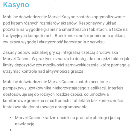
Kasyno
Mobilne doświadczenie Marvel Kasyno zostało zoptymalizowane
pod kątem różnych rozmiarów ekranów. Responsywny układ
pozwala na wygodne granie na smartfonach i tabletach, a także na
tradycyjnych komputerach. Brak konieczności pobierania aplikacji
zwiększa wygodę i elastyczność korzystania z serwisu.
Zasady odpowiedzialnej gry są integralną częścią środowiska
Marvel Casino. W praktyce oznacza to dostęp do narzędzi takich jak
limity depozytów czy możliwości samowykluczenia, które pomagają
utrzymać kontrolę nad aktywnością gracza.
Mobilne doświadczenie Marvel Casino zostało ocenione z
perspektywy użytkownika niekorzystającego z aplikacji. Interfejs
dostosowuje się do różnych rozdzielczości, co umożliwia
komfortowe granie na smartfonach i tabletach bez konieczności
instalowania dodatkowego oprogramowania.
Marvel Casino kładzie nacisk na prostotę obsługi i jasną
nawigację