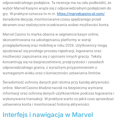
odpowiedzialnego podejścia. Ta recenzja ma na celu podkreślić, że
wybór Marvel Kasyno wiąże się z odpowiedzialnym podejściem do
gry. W praktyce oznacza to m.in.
https://marvelcasino-pl.com/
świadome decyzje, monitorowanie czasu spędzanego przed
ekranem oraz realistyczne oczekiwania wobec możliwości konta.
Marvel Casino to marka obecna w segmencie kasyn online,
skoncentrowana na udostępnianiu platformy w wersji
przeglądarkowej oraz mobilnej w roku 2026. Użytkownicy mogą
spodziewać się prostego procesu rejestracji, logowania oraz
możliwości zapoznania się z opiniami innych graczy. Teksty
koncentrują się na bezpieczeństwie, przejrzystości i zasadach
odpowiedzialnego grania, z wyraźnym przypomnieniem o
wymaganym wieku oraz o konieczności ustawiania limitów.
Świadomość ochrony danych jest istotna przy każdej aktywności
online. Marvel Casino kładzie nacisk na bezpieczną wymianę
informacji oraz ochronę danych użytkowników podczas logowania i
wykonywania transakcji. W praktyce warto co jakiś czas sprawdzać
ustawienia konta i monitorować historię aktywności.
Interfejs i nawigacja w Marvel