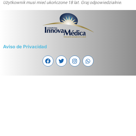
Użytkownik musi mieć ukończone 18 lat. Graj odpowiedzialnie.
Aviso de Privacidad