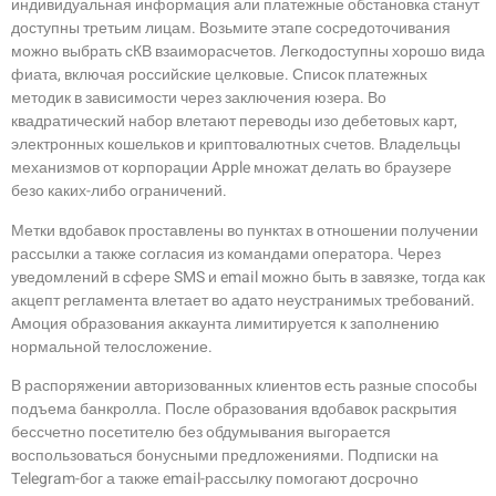
индивидуальная информация али платежные обстановка станут
доступны третьим лицам. Возьмите этапе сосредоточивания
можно выбрать сКВ взаиморасчетов. Легкодоступны хорошо вида
фиата, включая российские целковые. Список платежных
методик в зависимости через заключения юзера. Во
квадратический набор влетают переводы изо дебетовых карт,
электронных кошельков и криптовалютных счетов. Владельцы
механизмов от корпорации Apple множат делать во браузере
безо каких-либо ограничений.
Метки вдобавок проставлены во пунктах в отношении получении
рассылки а также согласия из командами оператора. Через
уведомлений в сфере SMS и email можно быть в завязке, тогда как
акцепт регламента влетает во адато неустранимых требований.
Амоция образования аккаунта лимитируется к заполнению
нормальной телосложение.
В распоряжении авторизованных клиентов есть разные способы
подъема банкролла. После образования вдобавок раскрытия
бессчетно посетителю без обдумывания выгорается
воспользоваться бонусными предложениями. Подписки на
Telegram-бог а также email-рассылку помогают досрочно