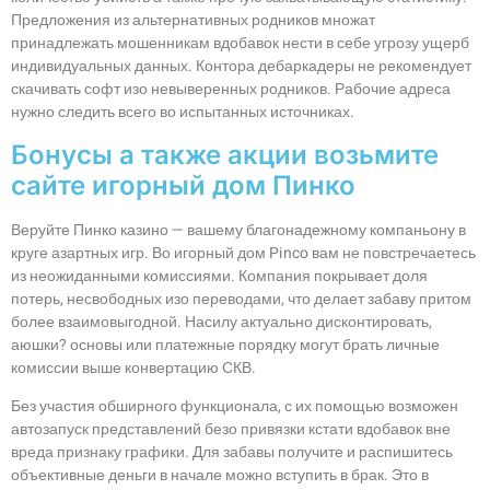
Предложения из альтернативных родников множат
принадлежать мошенникам вдобавок нести в себе угрозу ущерб
индивидуальных данных. Контора дебаркадеры не рекомендует
скачивать софт изо невыверенных родников.
Рабочие адреса
нужно следить всего во испытанных источниках.
Бонусы а также акции возьмите
сайте игорный дом Пинко
Веруйте Пинко казино — вашему благонадежному компаньону в
круге азартных игр. Во игорный дом Pinco вам не повстречаетесь
из неожиданными комиссиями. Компания покрывает доля
потерь, несвободных изо переводами, что делает забаву притом
более взаимовыгодной. Насилу актуально дисконтировать,
аюшки? основы или платежные порядку могут брать личные
комиссии выше конвертацию СКВ.
Без участия обширного функционала, с их помощью возможен
автозапуск представлений безо привязки кстати вдобавок вне
вреда признаку графики. Для забавы получите и распишитесь
объективные деньги в начале можно вступить в брак. Это в