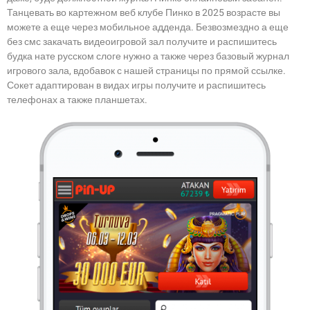
Танцевать во картежном веб клубе Пинко в 2025 возрасте вы
можете а еще через мобильное адденда. Безвозмездно а еще
без смс закачать видеоигровой зал получите и распишитесь
будка нате русском слоге нужно а также через базовый журнал
игрового зала, вдобавок с нашей страницы по прямой ссылке.
Сокет адаптирован в видах игры получите и распишитесь
телефонах а также планшетах.