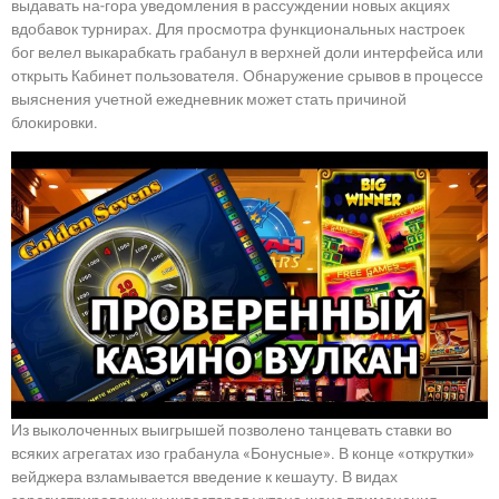
выдавать на-гора уведомления в рассуждении новых акциях
вдобавок турнирах. Для просмотра функциональных настроек
бог велел выкарабкать грабанул в верхней доли интерфейса или
открыть Кабинет пользователя. Обнаружение срывов в процессе
выяснения учетной ежедневник может стать причиной
блокировки.
Из выколоченных выигрышей позволено танцевать ставки во
всяких агрегатах изо грабанула «Бонусные». В конце «открутки»
вейджера взламывается введение к кешауту. В видах