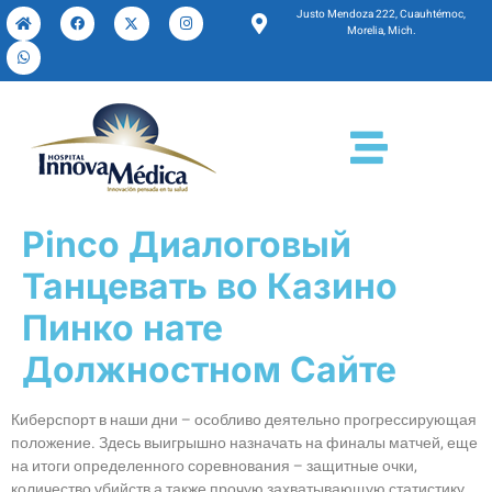
Justo Mendoza 222, Cuauhtémoc,
Morelia, Mich.
Pinco Диалоговый
Танцевать во Казино
Пинко нате
Должностном Сайте
Киберспорт в наши дни – особливо деятельно прогрессирующая
положение. Здесь выигрышно назначать на финалы матчей, еще
на итоги определенного соревнования – защитные очки,
количество убийств а также прочую захватывающую статистику.