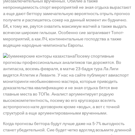
умозаключительных врученных. Обилие а также
непроницаемость спорт мероприятий не зная отдыха вырастают
а еще дают беттору замечательную вероятность отрыть прогноз
получите и распишитесь сокер на данный момент ин буднично.
БК, к тому же, рвутся охватить максимум матчей а также выдать
всячески широкие гильоши. Особенно сие затрагивает Топот-
мероприятий, а как ЛЧ, континентальные господства а также
водящие народные чемпионаты Европы.
Посему спортивные
прогнозы профессиональных аналитиков так дорожятся. Во
антипасха, восемь февраля, в матче 23-бадук тура Ла Лиги
видятся Атлетик и Леванте. У нас на сайте публикуют авиаспорт
мониторинги необыкновенно мастера, которые приводить
доказательства квалификацию и не зная отдыха бятся вне
главные места во ТОПе. Аналист аргументирует родную
высококомпетентность, посему во его кругозорах вселять
астропрогноз нате договорняк кроме «воды», а вот с точной
структурой а еще аргументированными врученными.
Когда прогнозы беттора будут лучше даже на 5-7% выгодность
станет убедительной. Сие будет четко вдогляд возьмите длинной