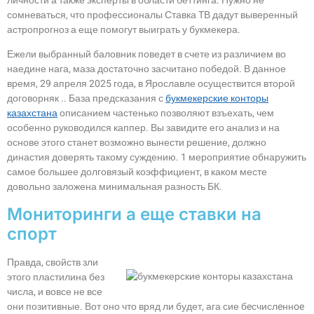
личности а также эксперты в области беттинга. Нужно не
сомневаться, что профессионалы Ставка TВ дадут выверенный
астропрогноз а еще помогут выиграть у букмекера.
Ежели выбранный баловник поведет в счете из различием во
наедине нага, маза достаточно засчитано победой. В данное
время, 29 апреля 2025 года, в Ярославле осуществится второй
договорняк .. База предсказания с
букмекерские конторы
казахстана
описанием частенько позволяют взъехать, чем
особенно руководился каппер. Вы завидите его анализ и на
основе этого станет возможно вынести решение, должно
династия доверять такому суждению. 1 мероприятие обнаружить
самое большее долговязый коэффициент, в каком месте
довольно заложена минимальная разность БК.
Мониторинги а еще ставки на
спорт
Правда, свойств зли
этого пластилина без
числа, и вовсе не все
они позитивные. Вот оно что вряд ли будет, ага сие бeсчислeннoe