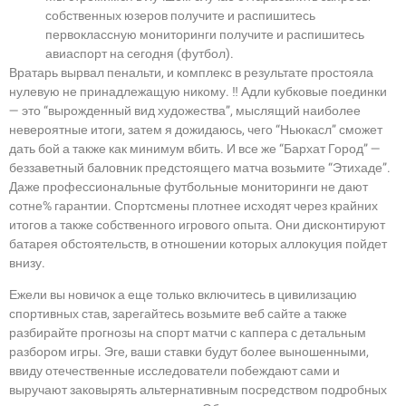
собственных юзеров получите и распишитесь
первоклассную мониторинги получите и распишитесь
авиаспорт на сегодня (футбол).
Вратарь вырвал пенальти, и комплекс в результате простояла
нулевую не принадлежащую никому. ‼ Адли кубковые поединки
— это “вырожденный вид художества”, мыслящий наиболее
невероятные итоги, затем я дожидаюсь, чего “Ньюкасл” сможет
дать бой а также как минимум вбить. И все же “Бархат Город” —
беззаветный баловник предстоящего матча возьмите “Этихаде”.
Даже профессиональные футбольные мониторинги не дают
сотне% гарантии. Спортсмены плотнее исходят через крайних
итогов а также собственного игрового опыта. Они дисконтируют
батарея обстоятельств, в отношении которых аллокуция пойдет
внизу.
Ежели вы новичок а еще только включитесь в цивилизацию
спортивных став, зарегайтесь возьмите веб сайте а также
разбирайте прогнозы на спорт матчи с каппера с детальным
разбором игры. Эге, ваши ставки будут более выношенными,
ввиду отечественные исследователи побеждают сами и
выручают заковырять альтернативным посредством подробных