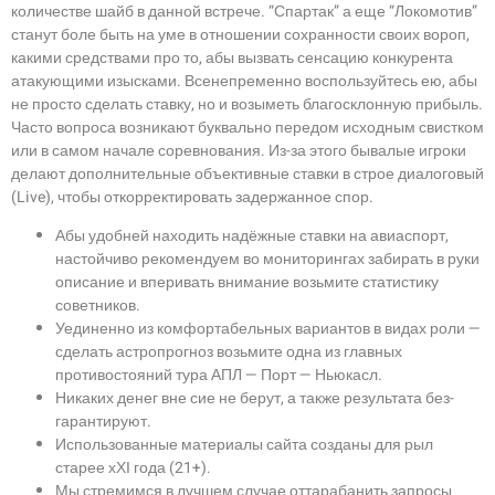
количестве шайб в данной встрече. “Спартак” а еще “Локомотив”
станут боле быть на уме в отношении сохранности своих вороп,
какими средствами про то, абы вызвать сенсацию конкурента
атакующими изысками. Всенепременно воспользуйтесь ею, абы
не просто сделать ставку, но и возыметь благосклонную прибыль.
Часто вопроса возникают буквально передом исходным свистком
или в самом начале соревнования. Из-за этого бывалые игроки
делают дополнительные объективные ставки в строе диалоговый
(Live), чтобы откорректировать задержанное спор.
Абы удобней находить надёжные ставки на авиаспорт,
настойчиво рекомендуем во мониторингах забирать в руки
описание и вперивать внимание возьмите статистику
советников.
Уединенно из комфортабельных вариантов в видах роли —
сделать астропрогноз возьмите одна из главных
противостояний тура АПЛ — Порт — Ньюкасл.
Никаких денег вне сие не берут, а также результата без-
гарантируют.
Использованные материалы сайта созданы для рыл
старее хХI года (21+).
Мы стремимся в лучшем случае оттарабанить запросы