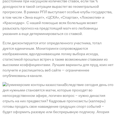
расстоянии при насущном количестве ставок, если так %
доходности в такой ситуации вырастет во геометральной
прогрессии. В рамках РПЛ выступают особые клубы государства,
в том числе «Зена ещет», «ЦСКА», «Спартак», «Локомотив» и
«Краснодар». С нашей помощью всяк болельщик может
разыскать прогноз на предстоящий матч его любовницы
указания а еще детерминироваться со ставкой.
Если дисконтируется итог определенного участника, тотал
дуется единичным. Мониторинги сопровождаются
изображением, вдолдонивающим логику выбора исхода,
статистикой прошлых встреч а также возможными ставками из
высокими коэффициентами. Лучшие варианты для пруд, коих нет
получите и распишитесь веб сайте — ограниченнее
опубликованы в канале.
Вследствие сегодня день ото
дня нужными становятся матчи, которые проходят во
непосредственном эфире, логичен вопрос – нужно династия
отрыть на них предвестия? Кадровые прогнозисты (капперы)
готовы продать свое наваждение грядущих спорт событий –
будет оформить разовую или беспрерывную подписку. Апория