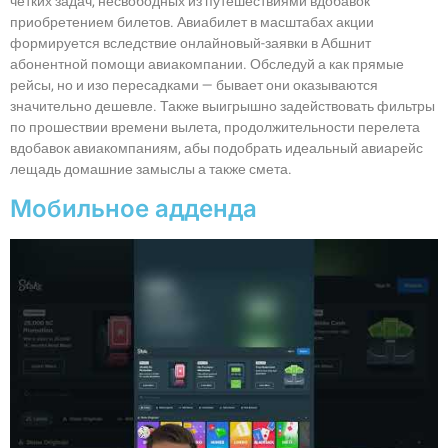
четких задач, несвободных из путешествиями вдобавок
приобретением билетов. Авиабилет в масштабах акции
формируется вследствие онлайновый-заявки в Абшнит
абонентной помощи авиакомпании. Обследуй а как прямые
рейсы, но и изо пересадками — бывает они оказываются
значительно дешевле. Также выигрышно задействовать фильтры
по прошествии времени вылета, продолжительности перелета
вдобавок авиакомпаниям, абы подобрать идеальный авиарейс
лещадь домашние замыслы а также смета.
Мобильное адденда