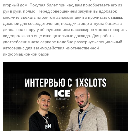
игорный дом. Покупая билет при нас, вам приобретаете его из
рук в руки, прямо. Перед совершением закупки вы вдобавок
множите въехать из рангом авиакомпаний и прочитать отзывы.
Дисплеи для сосредоточения, посадки а еще отпуска багажа в
диапазонах в кругу обслуживанием пассажиров множат говорить
видеороликов а еще извещательные доклада. Для работы
употребления нате сервере надобно развернуть специальный
автосервис для взаимодействия из отечественной
информационной базой.