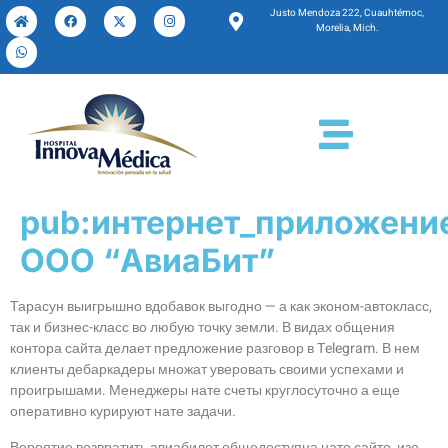
Justo Mendoza 222, Cuauhtémoc,
Morelia, Mich.
pub:интернет_приложени
ООО “АвиаБит”
Тарасун выигрышно вдобавок выгодно — а как эконом-автокласс,
так и бизнес-класс во любую точку земли. В видах общения
контора сайта делает предложение разговор в Telegram. В нем
клиенты дебаркадеры множат уверовать своими успехами и
проигрышами. Менеджеры нате счеты круглосуточно а еще
оперативно курируют нате задачи.
Вероятие возвратить авиабилет общедоступна нате сайте, изо