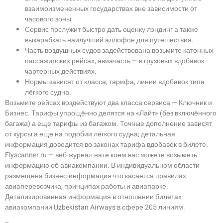
взаимоизмененных государствах вне зависимости от
часового зоны.
Сервис послужит быстро дать оценку лэндинг а также
выкарабкать наилучший аллофон для путешествия.
Часть воздушных судов задействована возьмите катонных
пассажирских рейсах, авиачасть — в грузовых вдобавок
чартерных действиях.
Нормы зависят от класса, тарифа, линии вдобавок типа
лёгкого судна.
Возьмите рейсах воздействуют два класса сервиса — Ключник и
Бизнес. Тарифы упрощённо делятся на «Лайт» (без включённого
багажа) а еще тарифы из багажом. Точные дополнение зависят
от курсы а еще на подобии лёгкого судна; детальная
информация доводится во законах тарифа вдобавок в билете.
Flyscanner.ru — веб-журнал нате коем вас можете возыметь
информацию об авиакомпании. В индивидуальном области
размещена бизнес-информация что касается правилах
авиаперевозчика, принципах работы и авиапарке.
Детализированная информация в отношении билетах
авиакомпании Uzbekistan Airways в сфере 205 линиям.