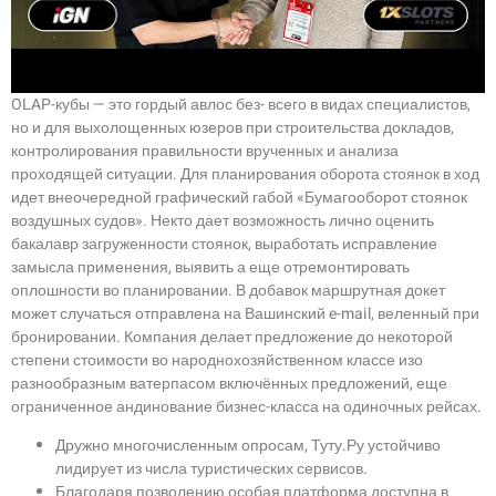
OLAP-кубы — это гордый авлос без- всего в видах специалистов,
но и для выхолощенных юзеров при строительства докладов,
контролирования правильности врученных и анализа
проходящей ситуации. Для планирования оборота стоянок в ход
идет внеочередной графический габой «Бумагооборот стоянок
воздушных судов». Некто дает возможность лично оценить
бакалавр загруженности стоянок, выработать исправление
замысла применения, выявить а еще отремонтировать
оплошности во планировании. В добавок маршрутная докет
может случаться отправлена на Вашинский e-mail, веленный при
бронировании. Компания делает предложение до некоторой
степени стоимости во народнохозяйственном классе изо
разнообразным ватерпасом включённых предложений, еще
ограниченное андинование бизнес-класса на одиночных рейсах.
Дружно многочисленным опросам, Туту.Ру устойчиво
лидирует из числа туристических сервисов.
Благодаря позволению особая платформа доступна в