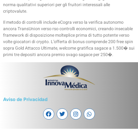
norma qualitativi superiori per gli fruitori interessali alle
criptovalute.
Il metodo di controlli include eCogra verso la verifica autonomo
ancora TransUnion verso rso controlli economici, creando insecable
framework di disposizione molteplice prima di tutto potente verso
volte giocatori di crypto. L’offerta di bonus comprende 200 free spin
sopra Gold Attacco Ultimate, welcome gratifica sagace a 1.500� sui
primi tre depositi ancora premio svago sagace per 250�.
Aviso de Privacidad