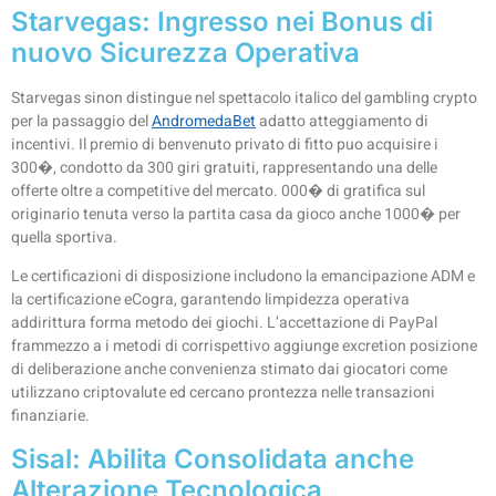
Starvegas: Ingresso nei Bonus di
nuovo Sicurezza Operativa
Starvegas sinon distingue nel spettacolo italico del gambling crypto
per la passaggio del
AndromedaBet
adatto atteggiamento di
incentivi. Il premio di benvenuto privato di fitto puo acquisire i
300�, condotto da 300 giri gratuiti, rappresentando una delle
offerte oltre a competitive del mercato. 000� di gratifica sul
originario tenuta verso la partita casa da gioco anche 1000� per
quella sportiva.
Le certificazioni di disposizione includono la emancipazione ADM e
la certificazione eCogra, garantendo limpidezza operativa
addirittura forma metodo dei giochi. L’accettazione di PayPal
frammezzo a i metodi di corrispettivo aggiunge excretion posizione
di deliberazione anche convenienza stimato dai giocatori come
utilizzano criptovalute ed cercano prontezza nelle transazioni
finanziarie.
Sisal: Abilita Consolidata anche
Alterazione Tecnologica