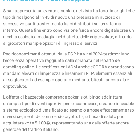
Sisal rappresenta un evento singolare nel vista italiano, in origini che
tipo di risalgono al 1945 di nuovo una presenza minuzioso di
successivo punti trasferimento fisici distribuiti sul terraferma
interno. Questa fine entro condivisione fisica ancora digitale crea un
nicchia ecologica medaglia nel distretto delle criptovalute, offrendo
ai giocatori multiple opzioni di ingresso ai servizi.
Rso riconoscimenti ottenuti dalla EGR Italy nel 2024 testimoniano
l’eccellenza operativa raggiunta dalla spianata nel reparto del
gambling online. Le certificazioni ADM anche eCOGRA garantiscono
standard elevati di limpidezza e lineamenti RTP, elementi essenziali
a rso giocatori ad esempio operano mediante bitcoin ancora altre
criptovalute.
L’offerta di bazzecola comprende poker, slot, bingo addirittura
un’ampia tipo di eventi sportivi per le scommesse, creando insecable
sistema ecologico diversificato ad esempio arrose efficacemente rso
diversi segmenti del commercio crypto. Il gratifica di saluto puo
acquistare volte 5.100�, rappresentando una delle offerte ancora
generose del traffico italiano.