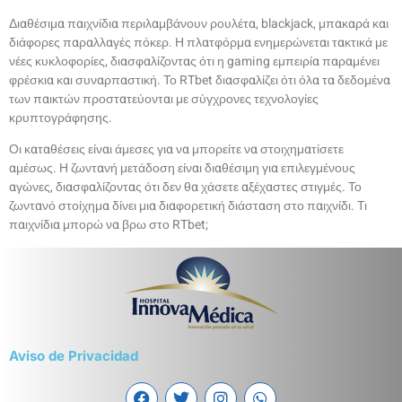
Διαθέσιμα παιχνίδια περιλαμβάνουν ρουλέτα, blackjack, μπακαρά και
διάφορες παραλλαγές πόκερ. Η πλατφόρμα ενημερώνεται τακτικά με
νέες κυκλοφορίες, διασφαλίζοντας ότι η gaming εμπειρία παραμένει
φρέσκια και συναρπαστική. Το RTbet διασφαλίζει ότι όλα τα δεδομένα
των παικτών προστατεύονται με σύγχρονες τεχνολογίες
κρυπτογράφησης.
Οι καταθέσεις είναι άμεσες για να μπορείτε να στοιχηματίσετε
αμέσως. Η ζωντανή μετάδοση είναι διαθέσιμη για επιλεγμένους
αγώνες, διασφαλίζοντας ότι δεν θα χάσετε αξέχαστες στιγμές. Το
ζωντανό στοίχημα δίνει μια διαφορετική διάσταση στο παιχνίδι. Τι
παιχνίδια μπορώ να βρω στο RTbet;
Aviso de Privacidad