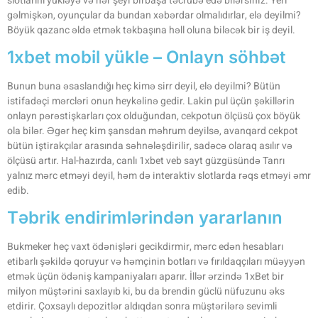
slotlarını yükləyə və hər şeyi birbaşa təcrübə edə bilərsiniz. Yeri
gəlmişkən, oyunçular da bundan xəbərdar olmalıdırlar, elə deyilmi?
Böyük qazanc əldə etmək təkbaşına həll oluna biləcək bir iş deyil.
1xbet mobil yükle – Onlayn söhbət
Bunun buna əsaslandığı heç kimə sirr deyil, elə deyilmi? Bütün
istifadəçi mərcləri onun heykəlinə gedir. Lakin pul üçün şəkillərin
onlayn pərəstişkarları çox olduğundan, cekpotun ölçüsü çox böyük
ola bilər. Əgər heç kim şansdan məhrum deyilsə, avanqard cekpot
bütün iştirakçılar arasında səhnələşdirilir, sadəcə olaraq asılır və
ölçüsü artır. Hal-hazırda, canlı 1xbet veb sayt güzgüsündə Tanrı
yalnız mərc etməyi deyil, həm də interaktiv slotlarda rəqs etməyi əmr
edib.
Təbrik endirimlərindən yararlanın
Bukmeker heç vaxt ödənişləri gecikdirmir, mərc edən hesabları
etibarlı şəkildə qoruyur və həmçinin botları və fırıldaqçıları müəyyən
etmək üçün ödəniş kampaniyaları aparır. İllər ərzində 1xBet bir
milyon müştərini saxlayıb ki, bu da brendin güclü nüfuzunu əks
etdirir. Çoxsaylı depozitlər aldıqdan sonra müştərilərə sevimli