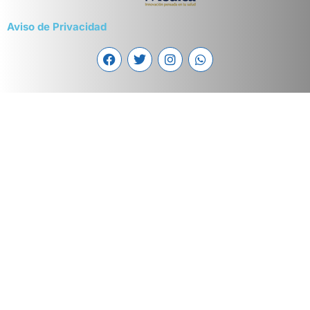
Aviso de Privacidad