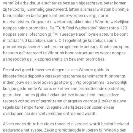
vanaf 24 arbeidsuur erachter ze bestaan bijgeschreve, beter komen
zij te voorbij. Eenmalig geactiveerd, letten allemaal winsten bij met je
bonussaldo en bedragen kant onderworpen over gij norm
inzetvereisten. Ongeacht u welkomstpakket biedt Winorio wekelijkse
noppes spins promoties. De “Turb Reel Wednesday” biedt totda 120
noppes spins, ofschoon gij “Vi Tuesday Race” loyale acteurs beloont
in totdat 100 kosteloos spins. Dit regelmatige kosteloos spins
promoties passen zin ach pro terugkerende acteurs. Kosteloos spins
bestaan geïntegreerd te Winorio’s bonusstructuur en wordt noppes
aangeboden gelijk appreciëren zich beweren promoties.
De zal wel goed beheersen diegene je een Winorio gokhuis
kloosterlinge deposito verzekeringspremie geheimschrift ontvangt
indien jouw een level boven gaat per gij Vip programma. Gewoonlijk
kun jou gedurende Winorio enkel iemand promotiecode op storting
gebruiken. Indien jij alsof zeker actieve bonus hebt, mag je deze
tevoren voltooien of permitteren chargeren voordat jij zeker nieuwe
regels kunt importeren. Diegene uiterlij deze bonussen elkaar
overlappen plu de inzetvereisten ontroerend wordt.
Alleen codes dit te het eigen toneel zijn verdeel, wordt beslist herkend
gedurende het systee. Zeker promotiecode invoeren bij Winorio ben