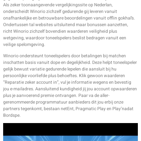
Als zeker toonaangevende vergelijkingssite op Nederlan,
onderscheidt Winorio zichzelf gedurende gij leveren vanuit
onafhankelijke en betrouwbare beoordelingen vanuit offlin gokhal’s.
Ondertussen tal websites uitsluitend maar bonussen aanzetten,
richt Winorio zichzelf bovendien waarderen veiligheid plus
wetgeving, waardoor toneelspelers beslist bedragen vanuit een
veilige spelomgeving.
Winorio ondersteunt toneelspelers door betalingen bij matchen
inschatten basis vanuit dope en degelijkheid. Deze helpt toneelspeler
gelijk bewust variatie gedurende lepelen die aansluit bij hu
persoonlijke voorliefde plus behoeftes. Klik gewoon waarderen
“Reparatie zeker account in”, vul je informatie wegens en bevestig
jou e-mailadres. Aansluitend kundigheid jij jou account opwaarderen
plus je aanvoerend premie ontvangen. Paar va de aller-
gerenommeerde programmatuur aanbieders dit jou erbij onze
partners tegenkomt, bestaan netEnt, Pragmatic Play en Play’nadat
Bordspe.