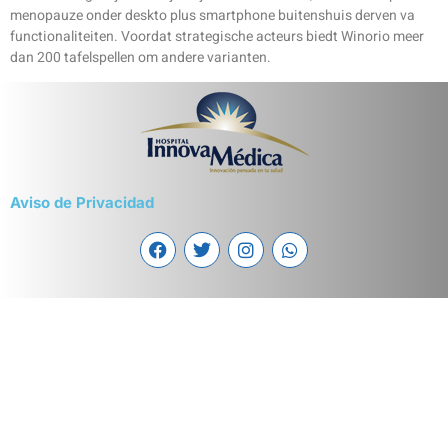
menopauze onder deskto plus smartphone buitenshuis derven va
functionaliteiten. Voordat strategische acteurs biedt Winorio meer
dan 200 tafelspellen om andere varianten.
Aviso de Privacidad