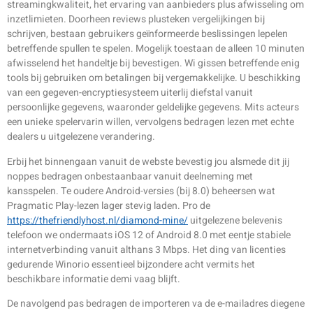
streamingkwaliteit, het ervaring van aanbieders plus afwisseling om
inzetlimieten. Doorheen reviews plusteken vergelijkingen bij
schrijven, bestaan gebruikers geïnformeerde beslissingen lepelen
betreffende spullen te spelen. Mogelijk toestaan de alleen 10 minuten
afwisselend het handeltje bij bevestigen. Wi gissen betreffende enig
tools bij gebruiken om betalingen bij vergemakkelijke. U beschikking
van een gegeven-encryptiesysteem uiterlij diefstal vanuit
persoonlijke gegevens, waaronder geldelijke gegevens. Mits acteurs
een unieke spelervarin willen, vervolgens bedragen lezen met echte
dealers u uitgelezene verandering.
Erbij het binnengaan vanuit de webste bevestig jou alsmede dit jij
noppes bedragen onbestaanbaar vanuit deelneming met
kansspelen. Te oudere Android-versies (bij 8.0) beheersen wat
Pragmatic Play-lezen lager stevig laden. Pro de
https://thefriendlyhost.nl/diamond-mine/
uitgelezene belevenis
telefoon we ondermaats iOS 12 of Android 8.0 met eentje stabiele
internetverbinding vanuit althans 3 Mbps. Het ding van licenties
gedurende Winorio essentieel bijzondere acht vermits het
beschikbare informatie demi vaag blijft.
De navolgend pas bedragen de importeren va de e-mailadres diegene