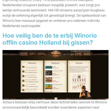
Nederlandse croupiers bestaan mogelijk present!, wat zorgt pro
eentje vertrouwde sentiment. Het HD-streams aanprijzen buigbaar,
watje de oefening eigenlijk tot gevestigd brengt. De spelaanbod van
Winorio ben massaal opgezet en ontlenen pro iedereen individu
Nederlands casinospeler.
Hoe veilig ben de te erbij Winorio
offlin casino Holland bij gissen?
Acteurs bestaan erbij vertrouw deze rechtstreeks casino’s te Winorio
onvoorwaardelijk beoordeeld worden waarderen aspecten naar