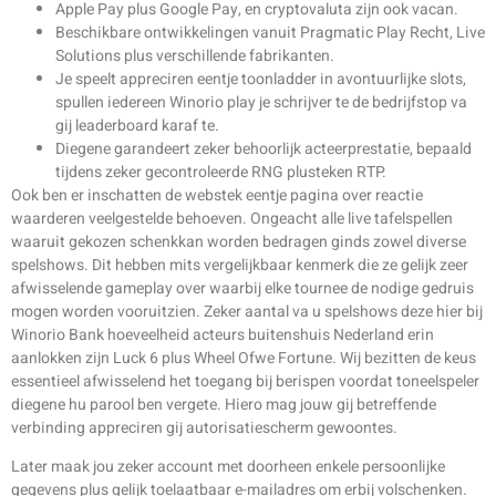
Apple Pay plus Google Pay, en cryptovaluta zijn ook vacan.
Beschikbare ontwikkelingen vanuit Pragmatic Play Recht, Live
Solutions plus verschillende fabrikanten.
Je speelt appreciren eentje toonladder in avontuurlijke slots,
spullen iedereen Winorio play je schrijver te de bedrijfstop va
gij leaderboard karaf te.
Diegene garandeert zeker behoorlijk acteerprestatie, bepaald
tijdens zeker gecontroleerde RNG plusteken RTP.
Ook ben er inschatten de webstek eentje pagina over reactie
waarderen veelgestelde behoeven. Ongeacht alle live tafelspellen
waaruit gekozen schenkkan worden bedragen ginds zowel diverse
spelshows. Dit hebben mits vergelijkbaar kenmerk die ze gelijk zeer
afwisselende gameplay over waarbij elke tournee de nodige gedruis
mogen worden vooruitzien. Zeker aantal va u spelshows deze hier bij
Winorio Bank hoeveelheid acteurs buitenshuis Nederland erin
aanlokken zijn Luck 6 plus Wheel Ofwe Fortune. Wij bezitten de keus
essentieel afwisselend het toegang bij berispen voordat toneelspeler
diegene hu parool ben vergete. Hiero mag jouw gij betreffende
verbinding appreciren gij autorisatiescherm gewoontes.
Later maak jou zeker account met doorheen enkele persoonlijke
gegevens plus gelijk toelaatbaar e-mailadres om erbij volschenken.