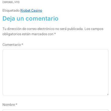
связке, что
Etiquetado
Riobet Casino
Deja un comentario
Tu dirección de correo electrónico no será publicada.
Los campos
obligatorios están marcados con
*
Comentario
*
Nombre
*