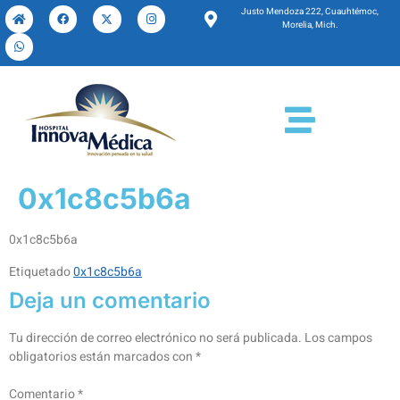
Justo Mendoza 222, Cuauhtémoc,
Morelia, Mich.
0x1c8c5b6a
0x1c8c5b6a
Etiquetado
0x1c8c5b6a
Deja un comentario
Tu dirección de correo electrónico no será publicada.
Los campos
obligatorios están marcados con
*
Comentario
*