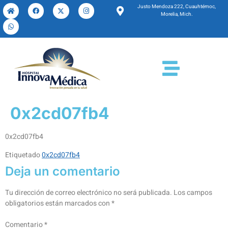
Justo Mendoza 222, Cuauhtémoc,
Morelia, Mich.
0x2cd07fb4
0x2cd07fb4
Etiquetado
0x2cd07fb4
Deja un comentario
Tu dirección de correo electrónico no será publicada.
Los campos
obligatorios están marcados con
*
Comentario
*