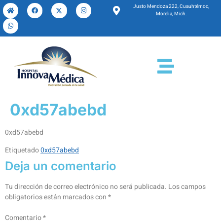
Justo Mendoza 222, Cuauhtémoc,
Morelia, Mich.
0xd57abebd
0xd57abebd
Etiquetado
0xd57abebd
Deja un comentario
Tu dirección de correo electrónico no será publicada.
Los campos
obligatorios están marcados con
*
Comentario
*