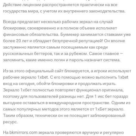
Действие лицензии распространяется практически на все
государства мира, с учетом их внутреннего законодательства.
Всегда предлагает несколько рабочих зеркал на случай
блокировки, своевременно и в полном объеме исполняет
финансовые обязательства. Букмекер занимается ставками уже
более 20 лет и обладает безупречной репутацией! Он вполне
заслуженно является самым посещаемым как среди
русскоязычных беттеров, так и за рубежом. Самое главное —
запомнить, какие именно логин и пароль назначит система.
Из-за этого официальный сайт блокируется, а игроки используют
рабочее зеркало 1xbet. С его помощью можно выполнить 1xbet
вход на сегодня, обойти блокировки и продолжать играть.
Зеркало 1хбет полностью повторяет функционал оригинала,
поэтому для пользователей разницы нет. Для 1 икс бет гораздо
выгоднее оставаться в международном пространстве. Одним из
самых популярных методов этого является от 1хБет зеркало.
Таким образом, технически он не посещает заблокированный
ресурс.
На bkmirrors.com зеркала проверяются вручную и регулярно