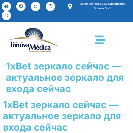
Justo Mendoza 222, Cuauhtémoc,
Morelia, Mich.
1xBet зеркало сейчас —
актуальное зеркало для
входа сейчас
1xBet зеркало сейчас —
актуальное зеркало для
входа сейчас