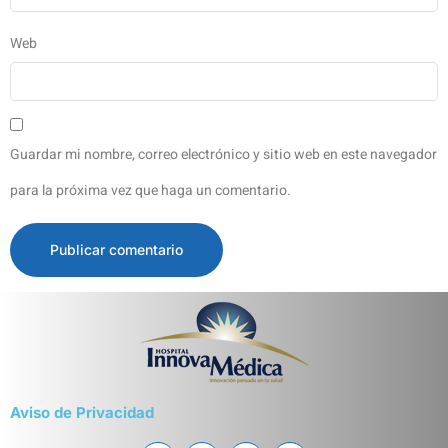
Web
Guardar mi nombre, correo electrónico y sitio web en este navegador
para la próxima vez que haga un comentario.
Aviso de Privacidad