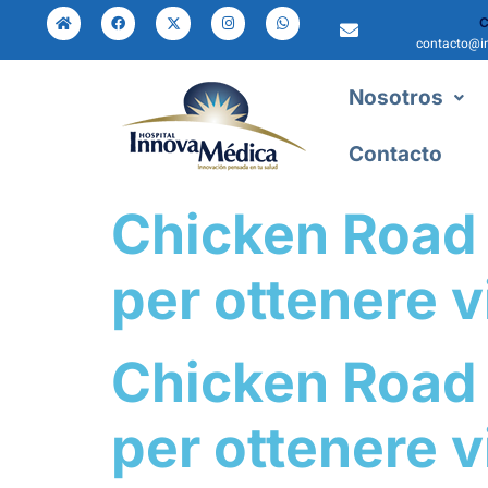
C
contacto@i
Nosotros
Contacto
Chicken Road 
per ottenere v
Chicken Road 
per ottenere v