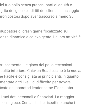
el tuo pollo senza preoccuparti di equità o
tà del gioco e i diritti dei clienti. Il passaggio
errori costosi dopo aver trascorso almeno 30
viluppatore di crash game focalizzato sul
ienza dinamica e coinvolgente. La loro attività è
le bruscamente. Le gioco del pollo recensioni
qualità inferiore. Chicken Road casino è la nuova
e Facile è consigliata ai principianti, in quanto
re altri livelli di difficoltà per trovare il
ificato da laboratori leader come iTech Labs.
i tuoi dati personali e finanziari. La maggior
 con il gioco. Cerca siti che rispettino anche i