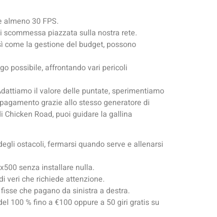
ire almeno 30 FPS.
gni scommessa piazzata sulla nostra rete.
osì come la gestione del budget, possono
go possibile, affrontando vari pericoli
 Adattiamo il valore delle puntate, sperimentiamo
a pagamento grazie allo stesso generatore di
i Chicken Road, puoi guidare la gallina
degli ostacoli, fermarsi quando serve e allenarsi
 x500 senza installare nulla.
 veri che richiede attenzione.
fisse che pagano da sinistra a destra.
l 100 % fino a €100 oppure a 50 giri gratis su