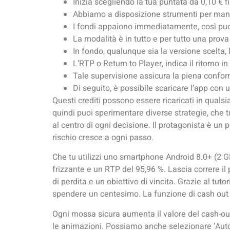
Inizia scegliendo la tua puntata da 0,10 € 
Abbiamo a disposizione strumenti per mante
I fondi appaiono immediatamente, così puoi
La modalità è in tutto e per tutto una prov
In fondo, qualunque sia la versione scelta, 
L’RTP o Return to Player, indica il ritorno i
Tale supervisione assicura la piena conformi
Di seguito, è possibile scaricare l’app con u
Questi crediti possono essere ricaricati in qualsia
quindi puoi sperimentare diverse strategie, che tu 
al centro di ogni decisione. Il protagonista è un p
rischio cresce a ogni passo.
Che tu utilizzi uno smartphone Android 8.0+ (2 G
frizzante e un RTP del 95,96 %. Lascia correre il p
di perdita e un obiettivo di vincita. Grazie al tu
spendere un centesimo. La funzione di cash out 
Ogni mossa sicura aumenta il valore del cash-out,
le animazioni. Possiamo anche selezionare ‘Auto