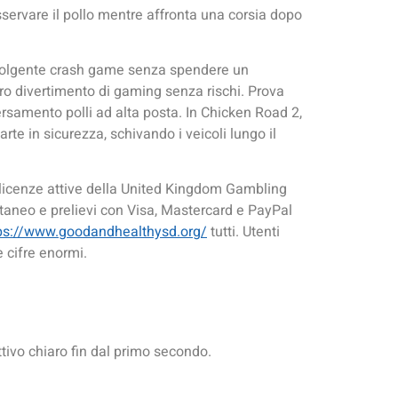
sservare il pollo mentre affronta una corsia dopo
oinvolgente crash game senza spendere un
uro divertimento di gaming senza rischi. Prova
traversamento polli ad alta posta. In Chicken Road 2,
parte in sicurezza, schivando i veicoli lungo il
licenze attive della United Kingdom Gambling
taneo e prelievi con Visa, Mastercard e PayPal
ps://www.goodandhealthysd.org/
tutti. Utenti
e cifre enormi.
ttivo chiaro fin dal primo secondo.