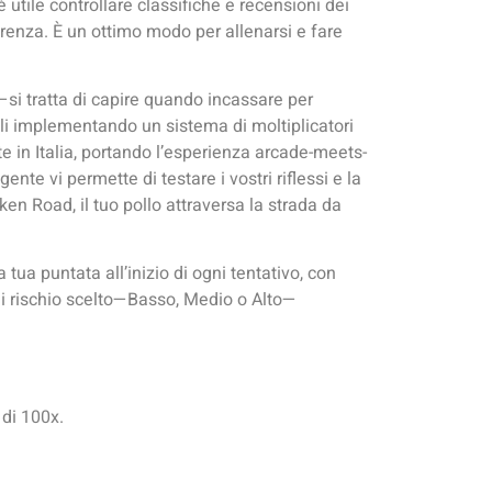
utile controllare classifiche e recensioni dei
erenza. È un ottimo modo per allenarsi e fare
i—si tratta di capire quando incassare per
ali implementando un sistema di moltiplicatori
 in Italia, portando l’esperienza arcade-meets-
nte vi permette di testare i vostri riflessi e la
en Road, il tuo pollo attraversa la strada da
tua puntata all’inizio di ogni tentativo, con
o di rischio scelto—Basso, Medio o Alto—
 di 100x.