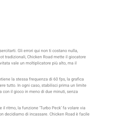
citarti. Gli errori qui non ti costano nulla,
lot tradizionali, Chicken Road mette il giocatore
itata vale un moltiplicatore più alto, ma il
iene la stessa frequenza di 60 fps, la grafica
ere tutto. In ogni caso, stabilisci prima un limite
za con il gioco in meno di due minuti, senza
l ritmo, la funzione ‘Turbo Peck’ fa volare via
on decidiamo di incassare. Chicken Road è facile