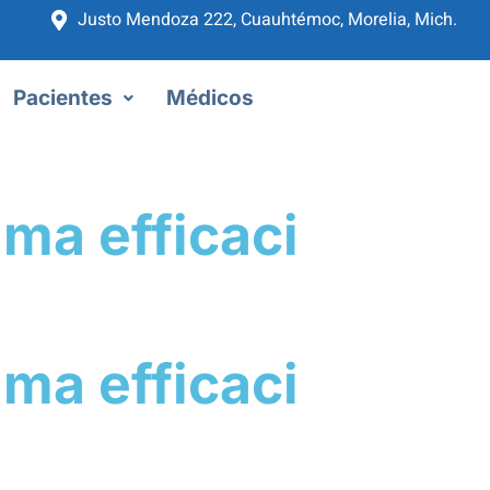
Justo Mendoza 222, Cuauhtémoc, Morelia, Mich.
Pacientes
Médicos
 ma efficaci
 ma efficaci