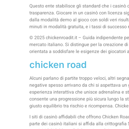
Questo ente stabilisce gli standard che i casinò 
trasparenza. Giocare in un casinò con licenza signi
dalla modalità demo al gioco con soldi veri risul
minuti in modalità gratuita, e i tassi di successo
© 2025 chickenroadit.it – Guida indipendente per
mercato italiano. Si distingue per la creazione d
orientata a soddisfare le esigenze dei giocatori a
chicken road
Alcuni parlano di partite troppo veloci, altri seg
negative spesso arrivano da chi si aspettava un g
esperienza interattiva che unisce adrenalina e str
consente una progressione più sicura lungo la str
giusto equilibrio tra rischio e ricompensa. Chick
I siti di casinò affidabili che offrono Chicken Roa
parte dei casinò italiani si affida alla crittografi