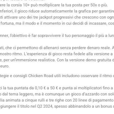
e la corsia 10+ può moltiplicare la tua posta per 50x o più.
inferiori, il gioco riduce automaticamente la grafica per garant
sti attivare uno dei tre jackpot progressivi che crescono con o
fortuna, ma il modo e il momento in cui decidi di incassare, c
r, l’obiettivo è far sopravvivere il tuo personaggio il più a lun
ati, che ci permettono di allenarci senza perdere denaro reale.
 nostro ritmo. L’esperienza di gioco resta fedele alla versione 
e, per un’immersione realistica. Con la versione demo gratuita d
 euro.
egie e consigli Chicken Road utili includono osservare il ritmo 
i la tua puntata da 0,10 € a 50 € e punta ai moltiplicatori fino a
dal tema leggero, ma è comunque un gioco d’azzardo con soldi
a animata a cinque rulli e tre righe con 20 linee di pagamento 
ungere il titolo nel Q2 2024, spesso abbinandolo a un bonus de