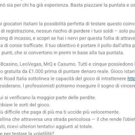
inò sia per chi ha già esperienza. Basta piazzare la puntata e o
giocatori italiani la possibilità perfetta di testare questo c
 registrazione, nessun rischio di perdere i tuoi soldi – solo p
uo timing di incasso, e scopri se hai i nervi per questa follia di at
di corsie trafficate. Il tuo obiettivo è portare il pollo dall’altra 
punti, che si convertono in premi in base alla tua puntata.
888casino, LeoVegas, MrQ e Casumo. Tutti e cinque possiedono 
gratuita da £1.000 prima di puntare denaro reale. Gioco istan
n Road Italia sottolinea le capacità del gioco di intrattenere
htt
esiderano. I professionisti potranno inseguire il sogno di vincer
ui si verificano la maggior parte delle perdite.
iare le sorti del gioco.
iù difficile che paga di più ma ti uccide più velocemente.
llina che attraversa una strada pericolosa — il che rende l’obie
iti, ricevi ulteriori tentativi aggiunti al totale.
per testare la volatilità?