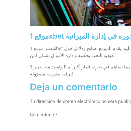
ع 1xbet ودوره في إدارة الميزانية
يعتبر موقع 1xbet من بين أفضل المنصات التي تقدم خدمات القمار عبر الإنترنت، حيث يوفر أدوات لمساعدة اللاعبين في إدارة ميزانياتهم بفعالية. يقدم الموقع نصائح ودلائل حول
كيفية اللعب بحكمة وإدارة الأموال بشكل آمن.
بفضل الميزات التي يوفرها الموقع، يمكن للاعبين تتبع نفقاتهم وتحديد حدود للرهانات، مما يساهم في تجربة قمار أكثر أمانًا واستدامة. يعتبر 1xbet شريكًا موثوقًا لكل من يسعى إلى
الترفيه بطريقة مسؤولة.
Deja un comentario
Tu dirección de correo electrónico no será publi
Comentario
*