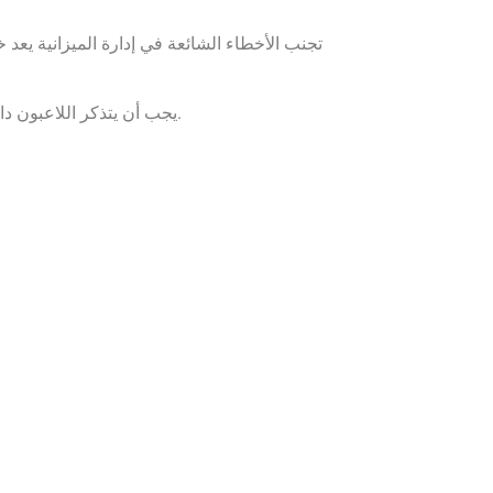
تجنب الأخطاء الشائعة في إدارة الميزانية يعد
يجب أن يتذكر اللاعبون دائماً أهمية الانضباط وعدم التخلي عن الميزانية المحددة. الالتزام بالميزانية المحددة سيساعد على تجنب المخاطر غير الضرورية.