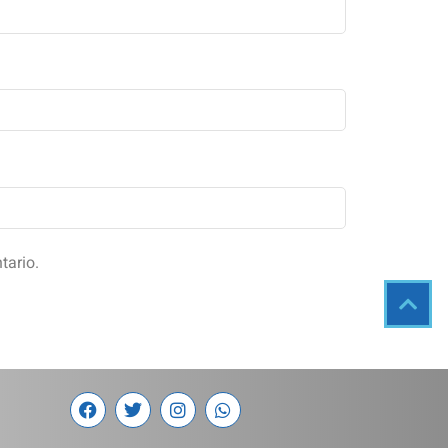
tario.