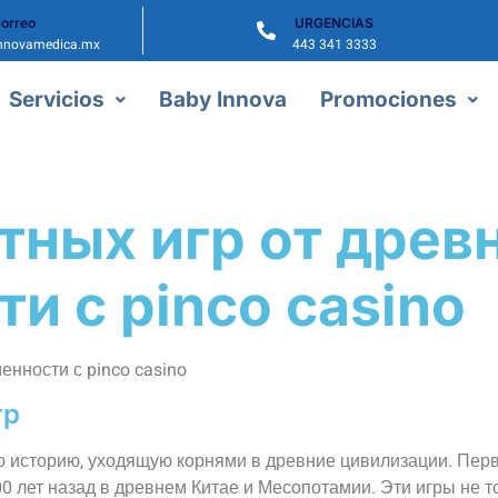
orreo
URGENCIAS
nnovamedica.mx
443 341 3333
Servicios
Baby Innova
Promociones
тных игр от древ
и с pinco casino
енности с pinco casino
гр
 историю, уходящую корнями в древние цивилизации. Перв
0 лет назад в древнем Китае и Месопотамии. Эти игры не т