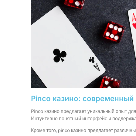
Pinco казино: современный
Pinco казино предлагает уникальный опыт дл
Интуитивно понятный интерфейс и поддержка
Кроме того, pinco казино предлагает различ