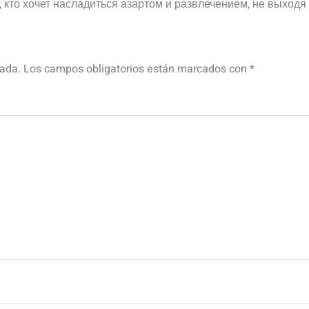
 кто хочет насладиться азартом и развлечением, не выходя 
cada.
Los campos obligatorios están marcados con
*