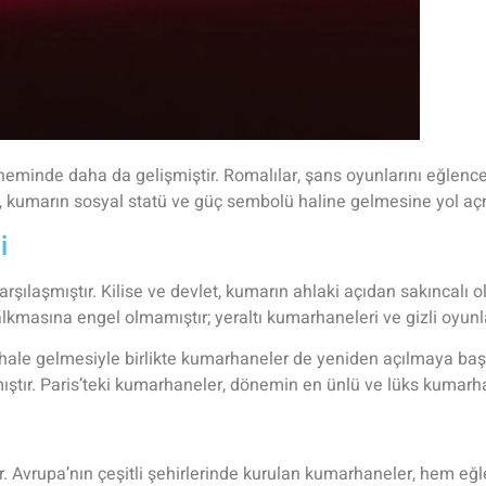
de daha da gelişmiştir. Romalılar, şans oyunlarını eğlenceli bi
, kumarın sosyal statü ve güç sembolü haline gelmesine yol açm
i
arşılaşmıştır. Kilise ve devlet, kumarın ahlaki açıdan sakıncalı 
masına engel olmamıştır; yeraltı kumarhaneleri ve gizli oyunla
ale gelmesiyle birlikte kumarhaneler de yeniden açılmaya baş
ıştır. Paris’teki kumarhaneler, dönemin en ünlü ve lüks kumarha
tır. Avrupa’nın çeşitli şehirlerinde kurulan kumarhaneler, hem e