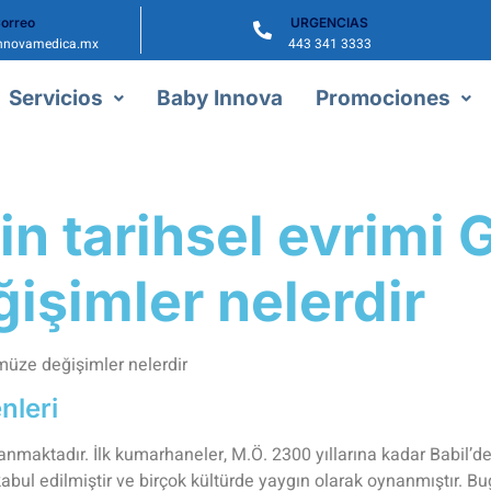
orreo
URGENCIAS
nnovamedica.mx
443 341 3333
Servicios
Baby Innova
Promociones
n tarihsel evrimi
şimler nelerdir
üze değişimler nelerdir
nleri
nmaktadır. İlk kumarhaneler, M.Ö. 2300 yıllarına kadar Babil’de
kabul edilmiştir ve birçok kültürde yaygın olarak oynanmıştır. Bu