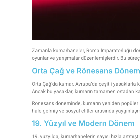
Zamanla kumarhaneler, Roma İmparatorluğu dönemin
oyunlar ve yarışmalar düzenlemişlerdir. Bu süreç
Orta Çağ ve Rönesans Dönem
Orta Çağ’da kumar, Avrupa’da çeşitli yasaklarla k
Ancak bu yasaklar, kumarın tamamen ortadan kalk
Rönesans döneminde, kumarın yeniden popüler h
hale gelmiş ve sosyal elitler arasında yaygınlaşm
19. Yüzyıl ve Modern Dönem
19. yüzyılda, kumarhanelerin sayısı hızla artmış