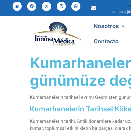
C
contacto@i
Nosotros
Contacto
Kumarhaneleri
günümüze deği
Kumarhanelerin tarihsel evrimi Geçmişten günüm
Kumarhanelerin Tarihsel Köke
Kumarhanelerin tarihi, Antik dönemlere kadar uza
kumar, toplumsal etkinliklerin bir parçası olarak 