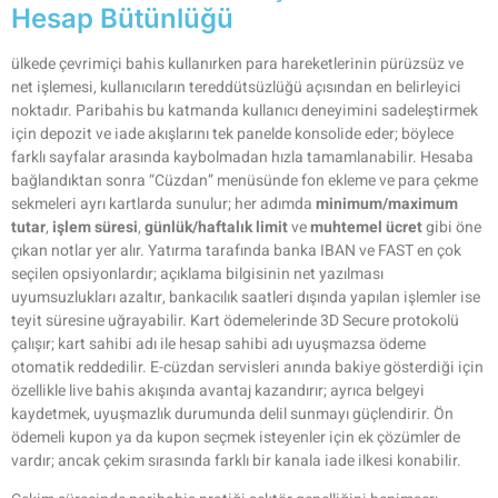
Hesap Bütünlüğü
ülkede çevrimiçi bahis kullanırken para hareketlerinin pürüzsüz ve
net işlemesi, kullanıcıların tereddütsüzlüğü açısından en belirleyici
noktadır. Paribahis bu katmanda kullanıcı deneyimini sadeleştirmek
için depozit ve iade akışlarını tek panelde konsolide eder; böylece
farklı sayfalar arasında kaybolmadan hızla tamamlanabilir. Hesaba
bağlandıktan sonra “Cüzdan” menüsünde fon ekleme ve para çekme
sekmeleri ayrı kartlarda sunulur; her adımda
minimum/maximum
tutar
,
işlem süresi
,
günlük/haftalık limit
ve
muhtemel ücret
gibi öne
çıkan notlar yer alır. Yatırma tarafında banka IBAN ve FAST en çok
seçilen opsiyonlardır; açıklama bilgisinin net yazılması
uyumsuzlukları azaltır, bankacılık saatleri dışında yapılan işlemler ise
teyit süresine uğrayabilir. Kart ödemelerinde 3D Secure protokolü
çalışır; kart sahibi adı ile hesap sahibi adı uyuşmazsa ödeme
otomatik reddedilir. E-cüzdan servisleri anında bakiye gösterdiği için
özellikle live bahis akışında avantaj kazandırır; ayrıca belgeyi
kaydetmek, uyuşmazlık durumunda delil sunmayı güçlendirir. Ön
ödemeli kupon ya da kupon seçmek isteyenler için ek çözümler de
vardır; ancak çekim sırasında farklı bir kanala iade ilkesi konabilir.