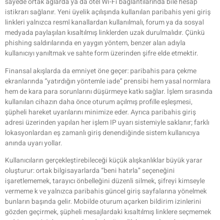
sayede ortak ağlarda ya da otel Wi-Fi bağlantılarında bile hesap
istikrarı sağlanır. Yeni üyelik açılışında kullanılan paribahis yeni giriş
linkleri yalnızca resmî kanallardan kullanılmalı, forum ya da sosyal
medyada paylaşılan kısaltılmış linklerden uzak durulmalıdır. Çünkü
phishing saldırılarında en yaygın yöntem, benzer alan adıyla
kullanıcıyı yanıltmak ve sahte form üzerinden şifre elde etmektir.
Finansal akışlarda da emniyet öne geçer: paribahis para çekme
ekranlarında “yatırdığın yöntemle iade” prensibi hem yasal normlara
hem de kara para sorunlarını düşürmeye katkı sağlar. İşlem sırasında
kullanılan cihazın daha önce oturum açılmış profille eşleşmesi,
şüpheli hareket uyarılarını minimize eder. Ayrıca paribahis giriş
adresi üzerinden yapılan her işlem IP uyarı sistemiyle saklanır; farklı
lokasyonlardan eş zamanlı giriş denendiğinde sistem kullanıcıya
anında uyarı yollar.
Kullanıcıların gerçekleştirebileceği küçük alışkanlıklar büyük yarar
oluşturur: ortak bilgisayarlarda “beni hatırla” seçeneğini
işaretlememek, tarayıcı önbelleğini düzenli silmek, şifreyi kimseyle
vermeme k ve yalnızca paribahis güncel giriş sayfalarına yönelmek
bunların başında gelir. Mobilde oturum açarken bildirim izinlerini
gözden geçirmek, şüpheli mesajlardaki kısaltılmış linklere seçmemek