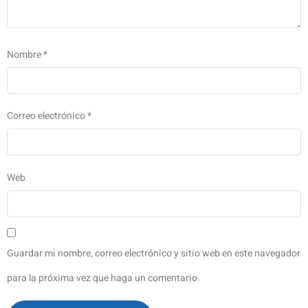
Nombre
*
Correo electrónico
*
Web
Guardar mi nombre, correo electrónico y sitio web en este navegador
para la próxima vez que haga un comentario.