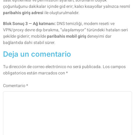
saat eşitlemesi ve permission ayarları, sorunların büyük
çoğunluğunu dakikalar içinde gid erir; kalıcı kısayollar yalnızca resmî
paribahis giriş adresi
ile oluşturulmalıdır.
Blok Sonuç 3 — Ağ katmanı:
DNS temizliği, modem reseti ve
VPN/proxy devre dışı bırakma, “ulaşılamıyor” türündeki hataları seri
şekilde giderir; mobilde
paribahis mobil giriş
deneyimi dar
bağlantıda dahi stabil sürer.
Deja un comentario
Tu dirección de correo electrónico no será publicada.
Los campos
obligatorios están marcados con
*
Comentario
*