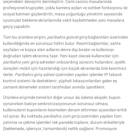
seçenekleri deneyimi derinleştirir. Canlı casino masalarında
profesyonel krupiyeler, çoklu kamera açıları ve sohbet fonksiyonu ile
sosyal katman güçlendirilir; masa yoğunluğu yönetimi sayesinde
oyuncular bekleme ekranlarında vakit kaybetmeden yeni masalara
geçiş yapabilir.
Tüm bu ürünlere erişim,
paribahis güncel giriş
bağlantıları üzerinden
kullanıldığında en sorunsuz hâlini bulur. Resmî bağlantılar, sahte
sayfaları ve kopya alan adlarını devre dışı bırakır ve kullanıcıyı
doğrudan işlem ekranına taşır. Yeni kayıt olacak kullanıcılar için
paribahis yeni giriş
adresleri onboarding sürecini hızlandırır; üyelik
süreçleri mobil için hazırlandığı için küçük ekranlarda bile kesintisiz
ilerler.
Paribahis giriş adresi
üzerinden yapılan işlemler IP tabanlı
kontrol sistemi ile desteklenir; şüpheli lokasyonlardan gelen eş
zamanlı denemeler sistem tarafından anında işaretlenir.
Ürünlere erişimde temel bir diğer unsur da ödeme akışıdır; kupon
oynanırken bakiye senkronizasyonunun sorunsuz olması,
kullanıcıların kuponlarını kesmeden devam ettirmesi açısından kritik
rol oynar. Bu noktada
paribahis.com giriş
üzerinden yapılan tüm
yatırma ve çekme işlemleri tek panelde toplanır, durum etiketleriyle
(beklemede, işleniyor, tamamlandı) netlik sağlanır. Promosyon