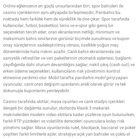
Online eğlencenin en güçlü unsurlarından biri, spor bahisleri ile
casino içeriklerinin aynı altyapıda birleşmesidir; Paribahis bu
noktada hem farklılık hem de süreklilik ile öne çıkar. Spor tarafında
kullanıcılar, futbol, basketbol, tenis ve e-spor gibi geniş bir
seçenekten tercih eder; oran ekranlarının netliği, minimum ve
maksimum bahis sınırlarının görünür biçimde sunulması ve kupon
onay süreçlerinin sadeleştirilmiş olması, özellikle yoğun maç
dönemlerinde hata riskini azaltır. Canlı bahis ekranlarında ise
saniyelik refresh’ler ve veri paketlerinin otomatik eşlemesi, bağlantı
zayıflığında dahi oturum devamlılığını sağlar; nakit çıkış (cash out) ve
erken ödeme seçenekleri, kullanıcıların risk yönetimini kontrol
etmesine yardımcı olur. Mobil tarafta
paribahis mobil giriş
yapan
oyuncular, canlı oran değişim uyarılarını anlık olarak görür ve tek
dokunuşla kuponlarını yenileyebilir.
Casino tarafında slotlar, masa oyunları ve canlı stüdyo içerikleri
dengeli bir dağılımla sunulur; slotlarda klasik 3 makaralı
makinelerden modern video slotlara kadar yüzlerce oyun bulunurken,
farklı RTP yüzdeleri ve volatilite dereceleri oyunculara kolay risk
yönetimi sağlar. Masa oyunlarında rulet, blackjack, baccarat ve poker
çeşitleri farklı limitlerle açılır; stratejiye açık yan bahisler ve çoklu el