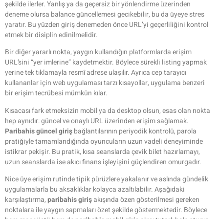
şekilde ilerler. Yanlış ya da geçersiz bir yönlendirme üzerinden
deneme olursa balance güncellemesi gecikebilir, bu da üyeye stres
yaratır. Bu yüzden giriş denemeden önce URL’yi geçerliliğini kontrol
etmek bir disiplin edinilmelidir.
Bir diğer yararlı nokta, yaygın kullandığın platformlarda erişim
URL’sini “yer imlerine” kaydetmektir. Böylece sürekli listing yapmak
yerine tek tıklamayla resmî adrese ulaşılır. Ayrıca cep tarayıcı
kullananlar için web uygulaması tarzı kısayollar, uygulama benzeri
bir erişim tecrübesi mümkün kılar.
Kısacası fark etmeksizin mobil ya da desktop olsun, esas olan nokta
hep aynıdır: güncel ve onaylı URL üzerinden erişim sağlamak.
Paribahis güncel giriş
bağlantılarının periyodik kontrolü, parola
pratiğiyle tamamlandığında oyuncuların uzun vadeli deneyiminde
istikrar pekişir. Bu pratik, kısa seanslarda çevik bilet hazırlamayı,
uzun seanslarda ise akıcı finans işleyişini güçlendiren omurgadır.
Nice üye erişim rutinde tipik pürüzlere yakalanır ve aslında gündelik
uygulamalarla bu aksaklıklar kolayca azaltılabilir. Aşağıdaki
karşılaştırma,
paribahis giriş
akışında özen gösterilmesi gereken
noktalara ile yaygın sapmaları özet şekilde göstermektedir. Böylece