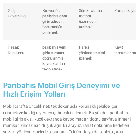
Giriş
Browser’da
Sürekli arama
Zaman kayb
Devamlılığı
paribahis.com
motoru
giriş
adresini
üzerinden
bookmark’a
aramak
pinlemek
Hesap
paribahis yeni
Harici
Kayıt
Kurulumu
giriş
ekranını
yönlendirmeleri
tamamlanm
doğrulanmış
izlemek
kaynaklardan
takip etmek
Paribahis Mobil Giriş Deneyimi ve
Hızlı Erişim Yolları
Mobil tarafta öncelik net: tek dokunuşla korunaklı şekilde içeri
erişmek ve kaldığın yerden çabucak ilerlemek. Bu yüzden paribahis
mobil giriş akışı, küçük ekranda kaybolmadan doğru sayfaya inmeni
mümkün kılmak için düşük ağırlıklı arayüz, rahat dokunma hedefleri
ve zeki yönlendirmelerle tasarlanır. Telefonda ya da tablette, ana