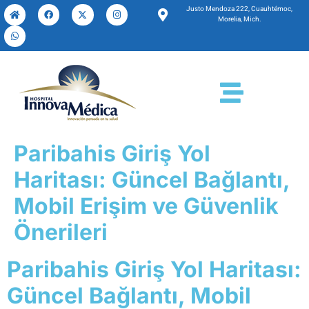
Justo Mendoza 222, Cuauhtémoc,
Morelia, Mich.
Paribahis Giriş Yol
Haritası: Güncel Bağlantı,
Mobil Erişim ve Güvenlik
Önerileri
Paribahis Giriş Yol Haritası:
Güncel Bağlantı, Mobil