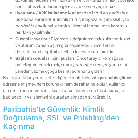
dokunma hedefleri ve hızlı yükleme için kurgulanmıştır; böylece
canlı bahis ekranlarında gereksiz bekleme yaşanmaz.
Uygulama / APK kullanımı:
Mağazadan indirilen
paribahis
app
daha kararlı oturum oluşturur; mağaza erişimi kısıtlıysa
paribahis apk
ikincil olarak yüklenebilir ama imza kontrolü
mutlaka yapılmalıdır.
Güvenlik ayarları:
Biyometrik doğrulama, tek kullanımlık kod
ve oturum zaman aşımı gibi seçenekler kişisel tercih
doğrultusunda optimize edilerek denge kurulmalıdır.
Bağlantı sorunları için ipuçları:
Önce tarayıcı ve mağaza
önbelleğini temizlemek, sonra
paribahis.com giriş
adresini
yeniden yazmak çoğu kesinti sorununu giderir.
Bu alışkanlıklar yerine getirildiğinde mobil cihazda
paribahis güncel
adresine erişmek hem korunaklı hem de rahat hale olur. Kullanıcı,
ister metroda ister evde olsun, kupon ekranlarına tek dokunuşla
bağlanabilir ve işlemlerini durağan olmadan sürdürebilir.
Paribahis’te Güvenlik: Kimlik
Doğrulama, SSL ve Phishing’den
Kaçınma