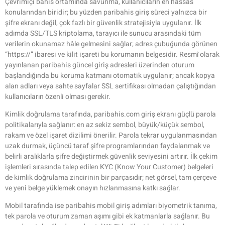
Çevrimiçi bahis ortamında savunma, kullanıcıların en hassas
konularından biridir; bu yüzden paribahis giriş süreci yalnızca bir
şifre ekranı değil, çok fazlı bir güvenlik stratejisiyla uygulanır. İlk
adımda SSL/TLS kriptolama, tarayıcı ile sunucu arasındaki tüm
verilerin okunamaz hâle gelmesini sağlar; adres çubuğunda görünen
“https://” ibaresi ve kilit işareti bu korumanın belgesidir. Resmî olarak
yayınlanan paribahis güncel giriş adresleri üzerinden oturum
başlandığında bu koruma katmanı otomatik uygulanır; ancak kopya
alan adları veya sahte sayfalar SSL sertifikası olmadan çalıştığından
kullanıcıların özenli olması gerekir.
Kimlik doğrulama tarafında, paribahis.com giriş ekranı güçlü parola
politikalarıyla sağlanır: en az sekiz sembol, büyük/küçük sembol,
rakam ve özel işaret dizilimi önerilir. Parola tekrar uygulanmasından
uzak durmak, üçüncü taraf şifre programlarından faydalanmak ve
belirli aralıklarla şifre değiştirmek güvenlik seviyesini artırır. İlk çekim
işlemleri sırasında talep edilen KYC (Know Your Customer) belgeleri
de kimlik doğrulama zincirinin bir parçasıdır; net görsel, tam çerçeve
ve yeni belge yüklemek onayın hızlanmasına katkı sağlar.
Mobil tarafında ise paribahis mobil giriş adımları biyometrik tanıma,
tek parola ve oturum zaman aşımı gibi ek katmanlarla sağlanır. Bu