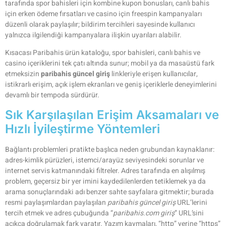
tarafında spor bahisleri için kombine kupon bonusları, canlı bahis
için erken ödeme fırsatları ve casino için freespin kampanyaları
düzenli olarak paylaşılır; bildirim tercihleri sayesinde kullanıcı
yalnızca ilgilendiği kampanyalara ilişkin uyarıları alabilir.
Kısacası Paribahis ürün kataloğu, spor bahisleri, canlı bahis ve
casino içeriklerini tek çatı altında sunur; mobil ya da masaüstü fark
etmeksizin
paribahis güncel giriş
linkleriyle erişen kullanıcılar,
istikrarlı erişim, açık işlem ekranları ve geniş içeriklerle deneyimlerini
devamlı bir tempoda sürdürür.
Sık Karşılaşılan Erişim Aksamaları ve
Hızlı İyileştirme Yöntemleri
Bağlantı problemleri pratikte başlıca neden grubundan kaynaklanır:
adres-kimlik pürüzleri, istemci/arayüz seviyesindeki sorunlar ve
internet servis katmanındaki filtreler. Adres tarafında en alışılmış
problem, geçersiz bir yer imini kaydedilenlerden tetiklemek ya da
arama sonuçlarındaki adı benzer sahte sayfalara gitmektir; burada
resmi paylaşımlardan paylaşılan
paribahis güncel giriş
URL’lerini
tercih etmek ve adres çubuğunda “
paribahis.com giriş
” URL’sini
açıkça doğrulamak fark yaratır. Yazım kaymaları, “http” yerine “https”