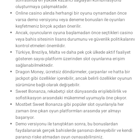
sonrasında en yüksek kazancı sağlayan kombinasyonu
oluşturmaya çalışmaktadır.
Online casino alında herhangi bir oyunu oynamadan önce
varsa demo versiyonu veya deneme bonusları ile oyunları
keşfetmeniz birçok açıdan önerilir.
Ancak, oyuncuların oyuna başlamadan önce seçtikleri casino
veya bahis sitesinin lisans durumunu ve güvenlik politikalarını
kontrol etmeleri önemlidir.
Türkiye, Brezilya, Malta ve daha pek çok ülkede aktif faaliyet
gösteren sayısı platform üzerinden slot oyunlarına erişim
sağlanabilmektedir.
Dragon Money, ücretsiz döndürmeler, çarpanlar ve hatta bir
jackpot gibi özellikler içerebilir, ancak belirli özellikler oyunun
sürümüne bağlı olarak değişebilir.
Sweet Bonanza, rekabetçi slot dünyasında erişilebilirlik ve
sofistikasyon arasındaki mükemmel uyumuyla öne çıkıyor.
Mostbet Sweet Bonanza gibi popüler slot oyunlarıyla her
zaman öne çıkan oyun platformları arasında yer almayı
başarıyor.
Demo versiyonu ile tanıştıktan sonra, bu bonuslardan
faydalanarak gerçek bahislerde şansınızı deneyebilir ve kendi
paranızı riske atmadan oyun oynayabilirsiniz.