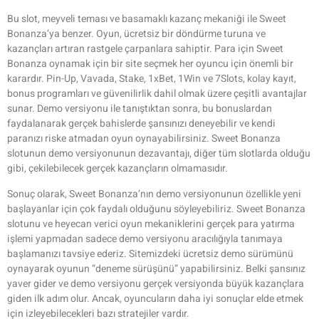
Bu slot, meyveli teması ve basamaklı kazanç mekaniği ile Sweet
Bonanza’ya benzer. Oyun, ücretsiz bir döndürme turuna ve
kazançları artıran rastgele çarpanlara sahiptir. Para için Sweet
Bonanza oynamak için bir site seçmek her oyuncu için önemli bir
karardır. Pin-Up, Vavada, Stake, 1xBet, 1Win ve 7Slots, kolay kayıt,
bonus programları ve güvenilirlik dahil olmak üzere çeşitli avantajlar
sunar. Demo versiyonu ile tanıştıktan sonra, bu bonuslardan
faydalanarak gerçek bahislerde şansınızı deneyebilir ve kendi
paranızı riske atmadan oyun oynayabilirsiniz. Sweet Bonanza
slotunun demo versiyonunun dezavantajı, diğer tüm slotlarda olduğu
gibi, çekilebilecek gerçek kazançların olmamasıdır.
Sonuç olarak, Sweet Bonanza’nın demo versiyonunun özellikle yeni
başlayanlar için çok faydalı olduğunu söyleyebiliriz. Sweet Bonanza
slotunu ve heyecan verici oyun mekaniklerini gerçek para yatırma
işlemi yapmadan sadece demo versiyonu aracılığıyla tanımaya
başlamanızı tavsiye ederiz. Sitemizdeki ücretsiz demo sürümünü
oynayarak oyunun “deneme sürüşünü” yapabilirsiniz. Belki şansınız
yaver gider ve demo versiyonu gerçek versiyonda büyük kazançlara
giden ilk adım olur. Ancak, oyuncuların daha iyi sonuçlar elde etmek
için izleyebilecekleri bazı stratejiler vardır.