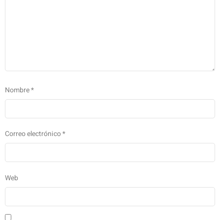
Nombre
*
Correo electrónico
*
Web