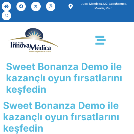
Justo Mendoza 222, Cuauhtémoc,
Morelia, Mich.
Sweet Bonanza Demo ile
kazançlı oyun fırsatlarını
keşfedin
Sweet Bonanza Demo ile
kazançlı oyun fırsatlarını
keşfedin