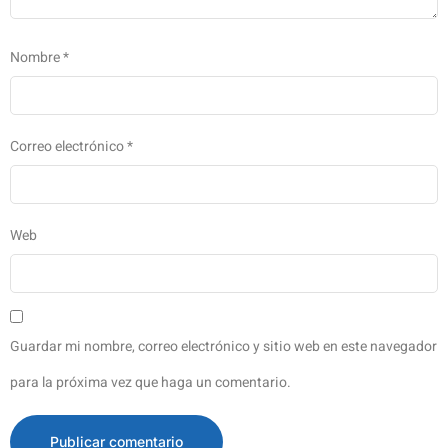
Nombre
*
Correo electrónico
*
Web
Guardar mi nombre, correo electrónico y sitio web en este navegador
para la próxima vez que haga un comentario.