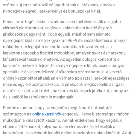
számos új kaszinó közül válogathatnak a játékosok, amelyek
mindegyike egyedi játékélményt és bónuszokat kínál.
Ebben az átfogó cikkben szakmai szemmel elemezzük a legjobb
elérhető platformokat, segítve a választást a kezdő és profi
játékosoknak egyaránt. Több egyedi, máshol nem elérhető
nyerőgépet kínál, amelyek gyakran 96–98% visszafizetési aránnyal
működnek. A legújabb online kaszinókban hozzáférhetsz a
legbiztonságosabb fizetési módokhoz, amelyek gyors és hatékony
kifizetéseket tesznek lehetővé. Az egyetlen dologra koncentráló
kaszinók, melyek kifejezetten a nyerőgépekre lőnek, csak a nagyon
speciális ízléssel rendelkező játékosokra számíthatnak. A vezető
online kaszinóktól általában elvárható az asztali játékok egészséges
mixe és egy élő osztós szekció. A játékosok megkövetelik az igazi
osztók ellen játszott rulett, bakkara és blackjack játékokat, ahogy azt
ők a valódi kaszinókban is megkapják.
Fontos azonban, hogy az engedély megbízható hatóságtól
származzon az
online kaszinók
engedély, illetve biztonságos módon
működjön a választott kaszinó. Annak érdekében, hogy segítsük
ebben a játékosokat, folyamatosan elemezzük és értékeljük a
kaszinókat, és a legjobb legális online kaszinók oldalait kínáljuk. Az új